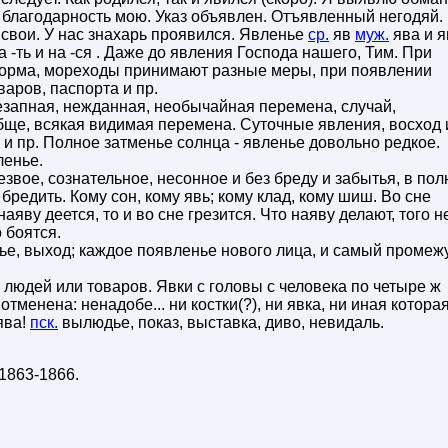
благодарность мою. Указ объявлен. Отъявленный негодяй.
свои. У нас знахарь проявился. Явленье
ср.
яв
муж.
ява и я
а -ть и на -ся . Даже до явления Господа нашего, Тим. При
орма, мореходы принимают разные меры, при появлении
варов, паспорта и пр.
езапная, нежданная, необычайная перемена, случай,
обще, всякая видимая перемена. Суточные явления, восход 
ь и пр. Полное затменье солнца - явленье довольно редкое.
ленье.
звое, сознательное, несонное и без бреду и забытья, в пол
 бредить. Кому сон, кому явь; кому клад, кому шиш. Во сне
наяву деется, то и во сне грезится. Что наяву делают, того н
о боятся.
нье, выход; каждое появленье нового лица, и самый промеж
людей или товаров. Явки с головы с человека по четыре ж
отменена: ненадобе... ни костки(?), ни явка, ни иная котора
ява!
пск.
вылюдье, показ, выставка, диво, невидаль.
1863-1866
.