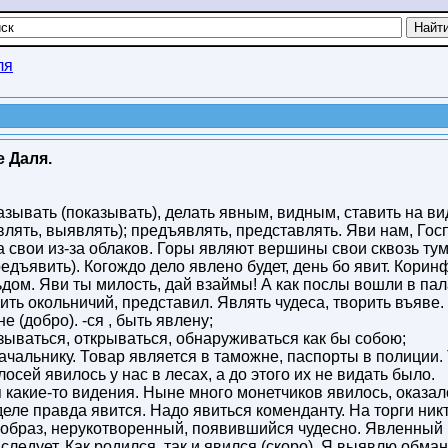
ля
е Даля.
казывать (показывать), делать явным, видным, ставить на ви
лять, выявлять); предъявлять, представлять. Яви нам, Гос
а свои из-за облаков. Горы являют вершины свои сквозь тум
редъявить). Когождо дело явлено будет, день бо явит. Корин
льдом. Яви ты милость, дай взаймы! А как послы вошли в пал
ить окольничий, представил. Являть чудеса, творить въяве.
 (добро). -ся , быть явлену;
азываться, открываться, обнаруживаться как бы собою;
начальнику. Товар является в таможне, паспорты в полиции.
осей явилось у нас в лесах, а до этого их не видать было.
 какие-то видения. Ныне много монетчиков явилось, оказал
 деле правда явится. Надо явиться коменданту. На торги ник
 образ, нерукотворенный, появившийся чудесно. Явленный 
ледует. Как родился, так и явился (скоро). Я выявлю обман