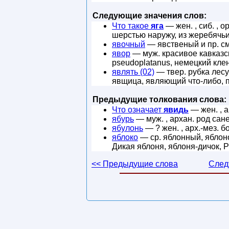
Следующие значения слов:
Что такое
яга
— жен. , сиб. , о
шерстью наружу, из жеребячьи
явочный
— явственый и пр. см.
явор
— муж. красивое кавказск
pseudoplatanus, немецкий кле
являть (02)
— твер. рубка лесу
явщица, являющий что-либо, 
Предыдущие толкования слова:
Что означает
явидь
— жен. , а
ябурь
— муж. , архан. род сан
ябулонь
— ? жен. , арх.-мез. 
яблоко
— ср. яблонный, яблоно
Дикая яблоня, яблоня-дичок, P
<< Предыдущие слова
След