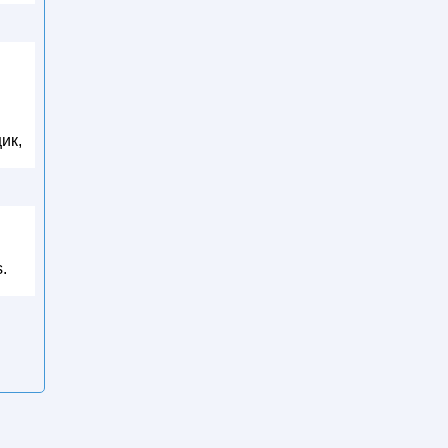
ик,
.