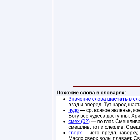
Похожие слова в словарях:
Значение слова
шастать
в сл
взад и вперед. Тут народ шаст
чудо
— ср. всякое явленье, ко
Богу все чудеса доступны. Хр
смех (02)
— по глаг. Смешливая
смешлив, тот и слезлив. Смешн
сверх
— чего, предл. наверху,
Масло сверх воды плавает. С