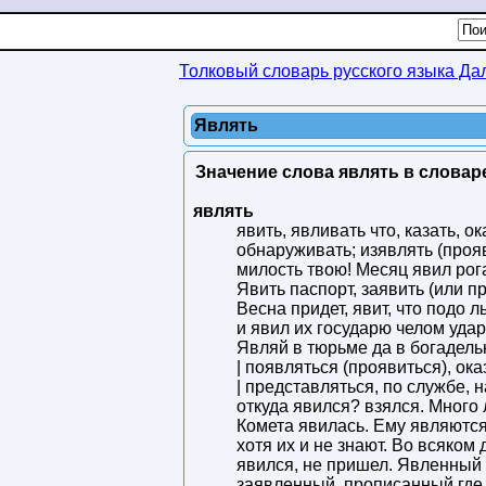
Толковый словарь русского языка Да
Являть
Значение слова являть в словар
являть
явить, явливать что, казать, о
обнаруживать; изявлять (прояв
милость твою! Месяц явил рог
Явить паспорт, заявить (или п
Весна придет, явит, что подо 
и явил их государю челом удар
Являй в тюрьме да в богадельне
| появляться (проявиться), ок
| представляться, по службе, 
откуда явился? взялся. Много л
Комета явилась. Ему являются
хотя их и не знают. Во всяком
явился, не пришел. Явленный
заявленный, прописанный где с