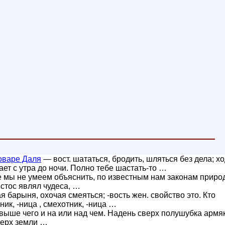
оваре Даля
— вост. шататься, бродить, шляться без дела; х
ает с утра до ночи. Полно тебе шастать-то …
е мы не умеем объяснить, по известным нам законам приро
истос являл чудеса, …
 барыня, охочая смеяться; -вость жен. свойство это. Кто
ик, -ница , смехотник, -ница …
 выше чего и на или над чем. Надень сверх полушубка армяк
верх земли …