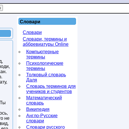
Словари
Словари
Словари, термины и
аббревиатуры Online
Компьютерные
термины
д,
Психологические
поди,
термины
ан.
Толковый словарь
ф.
Даля
ату,
Словарь терминов для
учеников и студентов
Математический
 Ты
словарь
Википедия
ось,
Англо-Русские
то не
словари
вид,
Словари русского
 его.