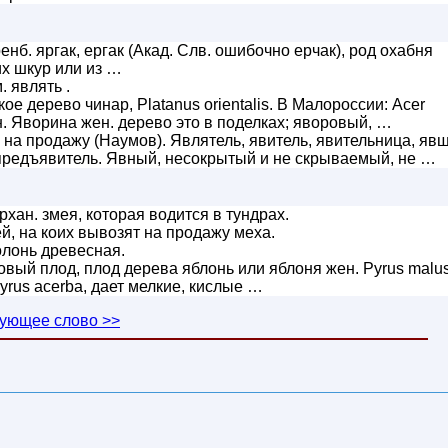
ренб. яргак, ергак (Акад. Слв. ошибочно ерчак), род охабня
х шкур или из …
 являть .
ое дерево чинар, Platanus orientalis. В Малороссии: Acer
н. Яворина жен. дерево это в поделках; яворовый, …
 на продажу (Наумов). Являтель, явитель, явительница, явщ
предъявитель. Явный, несокрытый и не скрываемый, не …
рхан. змея, которая водится в тундрах.
ей, на коих вывозят на продажу меха.
болонь древесная.
вый плод, плод дерева яблонь или яблоня жен. Pyrus malus
yrus acerba, дает мелкие, кислые …
ующее слово >>