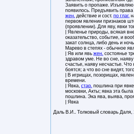
Заявить о пропаже. Изъявляю 
появилось. Предъявить права 
жен.
действие и сост.
по глаг.
н
первом явлении признаков шт
(проявлении). Для яву, явки то
| Явленье природы, всякая вн
оказательство, событие, и во
закат солнца, либо день и ноч
Марево в степях - обычное яв
| Яв или явь
жен.
состоянье тре
здравом уме. Не во сне, наяву
счастье, наяву несчастье. Что 
боятся; а что во сне видят, тог
| В игрищах, позорищах, явле
времени.
| Явка,
стар.
пошлина при явке 
московки, Акты; явка эта была 
пошлина. Эка ява, выява, про
| Явка
Даль В.И.
.
Толковый словарь Даля
,