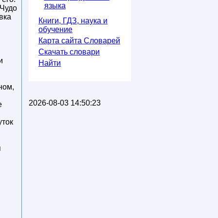
языка
 Чудо
вка
Книги, ГДЗ, наука и
обучение
Карта сайта Словарей
Скачать словари
и
Найти
ном,
2026-08-03 14:50:23
е
уток
я