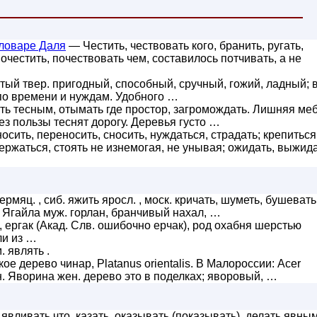
ловаре Даля
— Честить, чествовать кого, бранить, ругать,
почестить, почествовать чем, составилось потчивать, а не
тый твер. пригодный, способный, сручный, гожий, ладный; в
 по времени и нуждам. Удобного …
ать тесным, отымать где простор, загромождать. Лишняя ме
ез пользы теснят дорогу. Деревья густо …
сить, переносить, сносить, нуждаться, страдать; крепиться
держаться, стоять не изнемогая, не унывая; ожидать, выжид
ермяц. , сиб. яжить яросл. , моск. кричать, шуметь, бушевать
. Ягайла муж. горлан, бранчивый нахал, …
ак, ергак (Акад. Слв. ошибочно ерчак), род охабня шерстью
ли из …
 являть .
ое дерево чинар, Platanus orientalis. В Малороссии: Acer
н. Яворина жен. дерево это в поделках; яворовый, …
явливать что, казать, оказывать (показывать), делать явным