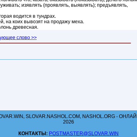
уживать; изявлять (проявлять, выявлять); предъявлять,
торая водится в тундрах.
ей, на коих вывозят на продажу меха.
болонь древесная.
ующее слово >>
OVAR.WIN, SLOVAR.NASHOL.COM, NASHOL.ORG - ОНЛАЙН
2026
КОНТАКТЫ:
POSTMASTER@SLOVAR.WIN