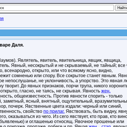
ля
оваре Даля.
аумов). Являтель, явитель, явительница, явщик, явщица,
ель. Явный, несокрытый и не скрываемый, не тайный; все 
о, всенародно, открыто, или что всякому ясно, видно,
лежит сомненью или спору. Все сокрытое станет явным. Яв
ое непослушанье, не уклончивость, а упорство. Это явная л
у творит. До явных признаков, порчи трупа, никого хоронит
открыто, гласно, не таясь, не скрывая. Явность
жен.
сность, общеизвестность. Против явности спорить - только
, заметный, ясный, внятный, ощутительный, вразумительн
ор, почерк. Явственные цвета издали: черный или синий,
твенность, свойство
по прилаг.
Явствовать, быть видну, явн
го, оказываться из чего. Из сего явствует, кто прав, кто вин
(объявленью) и оглашенью относящ. Явочное прошенье или
 о покраже, пропаже, побеге и пр. Явчая
жен.
,
стар.
явочн