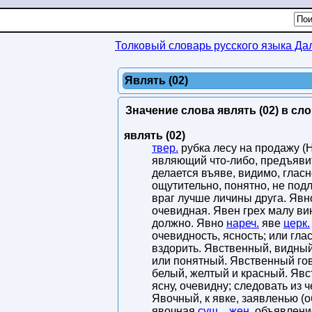
Толковый словарь русского языка Да
Являть (02)
Значение слова являть (02) в сл
являть (02)
твер.
рубка лесу на продажу (Н
являющий что-либо, предъявит
делается въяве, видимо, гласн
ощутительно, понятно, не под
враг лучше личины друга. Явн
очевидная. Явен грех малу вин
должно. Явно
нареч.
яве
церк.
очевидность, ясность; или гла
вздорить. Явственный, видный
или понятный. Явственный гов
белый, желтый и красный. Явс
ясну, очевидну; следовать из че
Явочный, к явке, заявленью 
явочная
сущ.
,
жен.
объявление