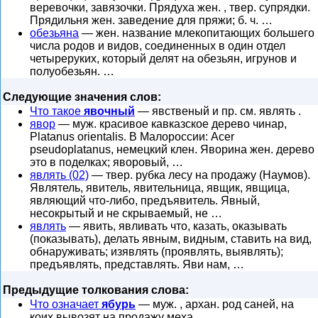
веревочки, завязочки. Прядуха жен. , твер. супрядки.
Прядильня жен. заведение для пряжи; б. ч. …
обезьяна
— жен. название млекопитающих большего
числа родов и видов, соединенных в один отдел
четыреруких, который делят на обезьян, игрунов и
полуобезьян. …
Следующие значения слов:
Что такое
явочный
— явственый и пр. см. являть .
явор
— муж. красивое кавказское дерево чинар,
Platanus orientalis. В Малороссии: Acer
pseudoplatanus, немецкий клен. Яворина жен. дерево
это в поделках; яворовый, …
являть (02)
— твер. рубка лесу на продажу (Наумов).
Являтель, явитель, явительница, явщик, явщица,
являющий что-либо, предъявитель. Явный,
несокрытый и не скрываемый, не …
являть
— явить, явливать что, казать, оказывать
(показывать), делать явным, видным, ставить на вид,
обнаруживать; изявлять (проявлять, выявлять);
предъявлять, представлять. Яви нам, …
Предыдущие толкования слова:
Что означает
ябурь
— муж. , архан. род саней, на
коих вывозят на продажу меха.