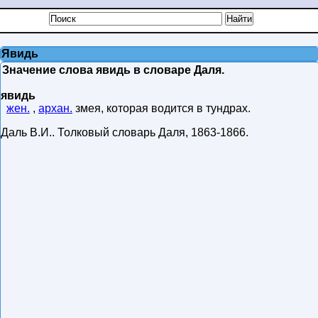
Явидь
Значение слова явидь в словаре Даля.
явидь
жен.
,
архан.
змея, которая водится в тундрах.
Даль В.И.
.
Толковый словарь Даля
,
1863-1866
.