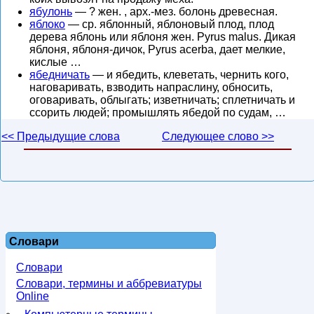
ябулонь
— ? жен. , арх.-мез. болонь древесная.
яблоко
— ср. яблонный, яблоновый плод, плод
дерева яблонь или яблоня жен. Pyrus malus. Дикая
яблоня, яблоня-дичок, Pyrus acerba, дает мелкие,
кислые …
ябедничать
— и ябедить, клеветать, чернить кого,
наговаривать, взводить напраслину, обносить,
оговаривать, облыгать; изветничать; сплетничать и
ссорить людей; промышлять ябедой по судам, …
<< Предыдущие слова
Следующее слово >>
Словари
Словари
Словари, термины и аббревиатуры
Online