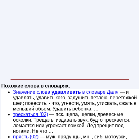
Похожие слова в словарях:
Значение слова
удавливать
в словаре Даля
— и
удавлять, удавить кого, задушить петлею, перетяжкой
шеи; повесить. - что, угнести, умять, утискать, сжать в
меньший объем. Удавить ребенка, …
трескаться (02)
— пск. щепа, щепки, древесные
осколки. Трещать, издавать звук, будто трескается,
ломается или угрожает ломкой. Лед трещит под
ногами. Не что …
прясть (02)
— муж. прядунцы, мн. , сиб. мотоузки,