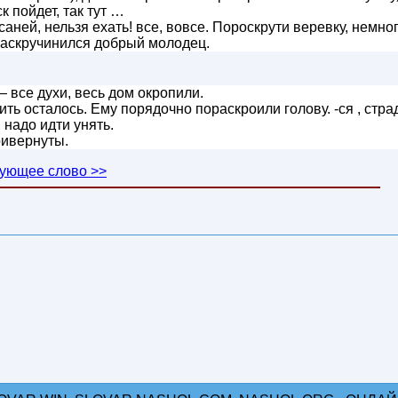
к пойдет, так тут …
аней, нельзя ехать! все, вовсе. Пороскрути веревку, немног
ораскручинился добрый молодец.
 все духи, весь дом окропили.
ть осталось. Ему порядочно пораскроили голову. -ся , стра
 надо идти унять.
ривернуты.
ующее слово >>