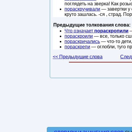
поглядеть на зверка! Как розыс
пораскручивали
— завертки у с
круто зашлась. -ся , страд. П
Предыдущие толкования слова:
Что означает
пораскропили
—
пораскроили
— все, только сши
пораскричались
— что-то дети,
пораскрепи
— оглобли, туго п
<< Предыдущие слова
След