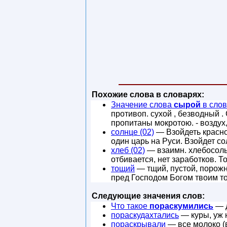
Похожие слова в словарях:
Значение слова
сырой
в слов
противоп. сухой , безводный 
пропитаны мокротою. - воздух
солнце (02)
— Взойдеть красно 
один царь на Руси. Взойдет с
хлеб (02)
— взаимн. хлебосольст
отбивается, нет заработков. 
тощий
— тщий, пустой, порожн
пред Господом Богом твоим т
Следующие значения слов:
Что такое
пораскумились
— д
пораскудахтались
— куры, уж 
пораскрывали
— все молоко (в