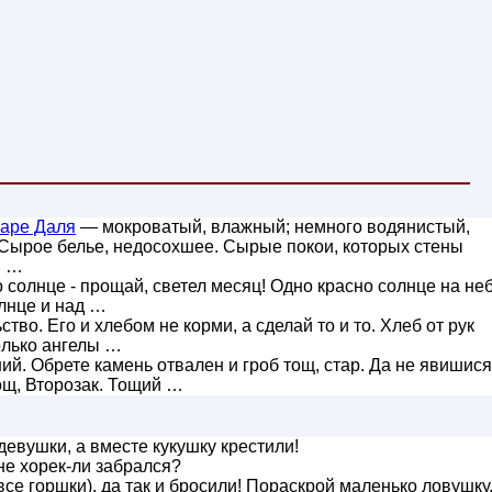
аре Даля
— мокроватый, влажный; немного водянистый,
. Сырое белье, недосохшее. Сырые покои, которых стены
, …
солнце - прощай, светел месяц! Одно красно солнце на неб
олнце и над …
во. Его и хлебом не корми, а сделай то и то. Хлеб от рук
Только ангелы …
ий. Обрете камень отвален и гроб тощ, стар. Да не явишися
ощ, Второзак. Тощий …
евушки, а вместе кукушку крестили!
не хорек-ли забрался?
се горшки), да так и бросили! Пораскрой маленько ловушку