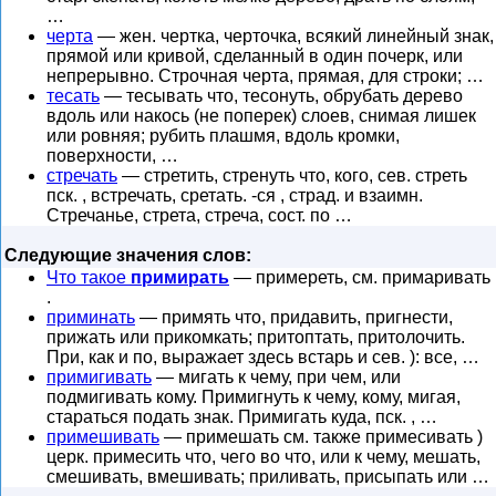
…
черта
— жен. чертка, черточка, всякий линейный знак,
прямой или кривой, сделанный в один почерк, или
непрерывно. Строчная черта, прямая, для строки; …
тесать
— тесывать что, тесонуть, обрубать дерево
вдоль или накось (не поперек) слоев, снимая лишек
или ровняя; рубить плашмя, вдоль кромки,
поверхности, …
стречать
— стретить, стренуть что, кого, сев. стреть
пск. , встречать, сретать. -ся , страд. и взаимн.
Стречанье, стрета, стреча, сост. по …
Следующие значения слов:
Что такое
примирать
— примереть, см. примаривать
.
приминать
— примять что, придавить, пригнести,
прижать или прикомкать; притоптать, притолочить.
При, как и по, выражает здесь встарь и сев. ): все, …
примигивать
— мигать к чему, при чем, или
подмигивать кому. Примигнуть к чему, кому, мигая,
стараться подать знак. Примигать куда, пск. , …
примешивать
— примешать см. также примесивать )
церк. примесить что, чего во что, или к чему, мешать,
смешивать, вмешивать; приливать, присыпать или …