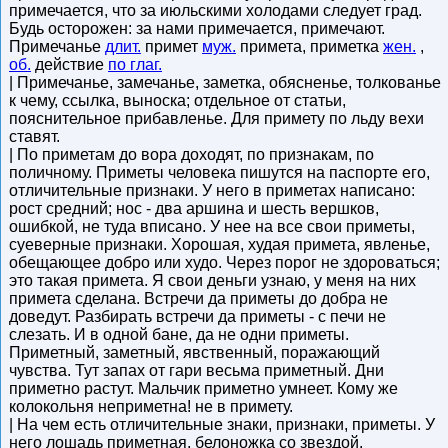
примечается, что за июльскими холодами следует град.
Будь осторожен: за нами примечается, примечают.
Примечанье
длит.
примет
муж.
примета, приметка
жен.
,
об.
действие
по глаг.
| Примечанье, замечанье, заметка, обясненье, толкованье
к чему, ссылка, выноска; отдельное от статьи,
пояснительное прибавленье. Для примету по льду вехи
ставят.
| По приметам до вора доходят, по признакам, по
поличному. Приметы человека пишутся на паспорте его,
отличительные признаки. У него в приметах написано:
рост средний; нос - два аршина и шесть вершков,
ошибкой, не туда вписано. У нее на все свои приметы,
суеверные признаки. Хорошая, худая примета, явленье,
обещающее добро или худо. Через порог не здороваться;
это такая примета. Я свои деньги узнаю, у меня на них
примета сделана. Встречи да приметы до добра не
доведут. Разбирать встречи да приметы - с печи не
слезать. И в одной бане, да не одни приметы.
Приметный, заметный, явственный, поражающий
чувства. Тут запах от гари весьма приметный. Дни
приметно растут. Мальчик приметно умнеет. Кому же
колокольня неприметна! не в примету.
| На чем есть отличительные знаки, признаки, приметы. У
него лошадь приметная, белоножка со звездой.