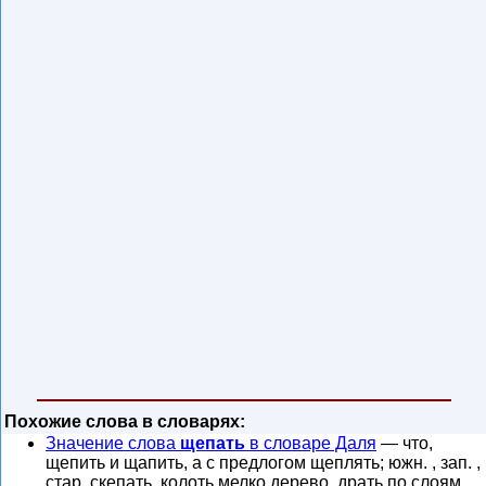
Похожие слова в словарях:
Значение слова
щепать
в словаре Даля
— что,
щепить и щапить, а с предлогом щеплять; южн. , зап. ,
стар. скепать, колоть мелко дерево, драть по слоям,