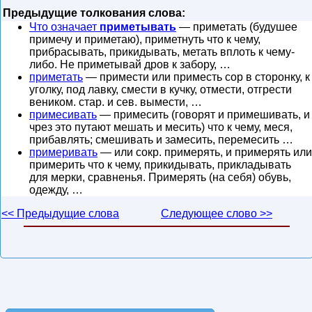
Предыдущие толкования слова:
Что означает
приметывать
— приметать (будушее
примечу и приметаю), приметнуть что к чему,
прибрасывать, прикидывать, метать вплоть к чему-
либо. Не приметывай дров к забору, …
приметать
— примести или приместь сор в сторонку, к
уголку, под лавку, смести в кучку, отмести, отгрести
веником. стар. и сев. вымести, …
примесивать
— примесить (говорят и примешивать, и
чрез это путают мешать и месить) что к чему, меся,
прибавлять; смешивать и замесить, перемесить …
примеривать
— или сокр. примерять, и примерять или
примерить что к чему, прикидывать, прикладывать
для мерки, сравненья. Примерять (на себя) обувь,
одежду, …
<< Предыдущие слова
Следующее слово >>