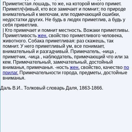
Приметистая лошадь, то же, на которой много примет.
Приметл(ч)ивый, кто все замечает и помнит; по природе
внимательный к мелочам, или подмечающий ошибки,
недостатки других. Не будь в людях приметлив, а будь у
себя приветлив.
| Кто примечает и помнит местность. Вожаки приметливы.
Приметливость
жен.
свойство приметливого человека,
животного. Собака приметливая: раз скажешь, так
помнит. У него приметливый ум, все понимает,
внимательный и разгадчивый. Примечатель, -ница ,
приметчик, -чица , наблюдатель, примечающий что или за
кем. Примечательный, замечательный, достойный
вниманья, примечанья. -ность
жен.
свойство, качество
по
прилаг.
Примечательности города, предметы, достойные
вниманья.
Даль В.И.
.
Толковый словарь Даля
,
1863-1866
.