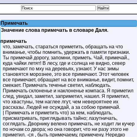
Примечать
Значение слова примечать в словаре Даля.
примечать
что, замечать, стараться приметить, обращать на что
вниманье, чтобы помнить, удержать в памяти признаки.
Ты примечай дорогу, запомни, приметь. Чай, примечай.,
куда чайки летят! В лесу, где и солнца не видно, север
примечают по мху на деревьях, узнают. У нас зимы
становятся морознее, это все примечают. Этот человек
все примечает, обращает на все вниманье, видит, помнит,
смекает. Примечать теченье светил, наблюдать.
Примечать склоненье и наклоненье компаса. Я приметил
след, увидал, заметил, заприметил, нашел. Я приметил,
что хвастуны, тем наглее лгут, чем невероятнее их
рассказы. Людей не осуждай, а за собою примечай.
| Примечать и приметить что) за кем, наблюдать,
присматривать, приглядывать тайно; лазутничать,
соглядать. Дворнику велено примечать, не ходит ли кучер
по ночам со двора; но она говорит, что ни разу этого не
приметил. -ся , быть примечаему, примечену. Нередко