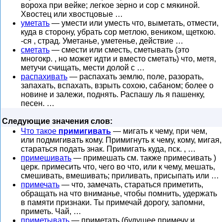
вороха при вейке; легкое зерно и сор с мякиной.
Хвостец или хвостцовые …
уметать
— умести или уместь что, выметать, отмести,
куда в сторону, убрать сор метлою, веником, щеткою.
-ся , страд. Уметанье, уметенье, действие …
сметать
— смести или сместь, сметывать (это
многокр. , но может идти и вместо сметать) что, метя,
метучи счищать, мести долой с …
распахивать
— распахать землю, поле, разорать,
запахать, вспахать, взрыть сохою, сабаном; более о
новине и залежи, поднять. Распашу ль я пашенку,
песен. …
Следующие значения слов:
Что такое
примигивать
— мигать к чему, при чем,
или подмигивать кому. Примигнуть к чему, кому, мигая,
стараться подать знак. Примигать куда, пск. , …
примешивать
— примешать см. также примесивать )
церк. примесить что, чего во что, или к чему, мешать,
смешивать, вмешивать; приливать, присыпать или …
примечать
— что, замечать, стараться приметить,
обращать на что вниманье, чтобы помнить, удержать
в памяти признаки. Ты примечай дорогу, запомни,
приметь. Чай, …
приметывать
— приметать (будушее примечу и