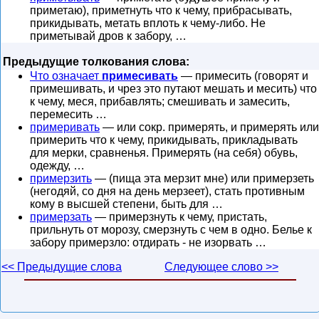
приметаю), приметнуть что к чему, прибрасывать,
прикидывать, метать вплоть к чему-либо. Не
приметывай дров к забору, …
Предыдущие толкования слова:
Что означает
примесивать
— примесить (говорят и
примешивать, и чрез это путают мешать и месить) что
к чему, меся, прибавлять; смешивать и замесить,
перемесить …
примеривать
— или сокр. примерять, и примерять или
примерить что к чему, прикидывать, прикладывать
для мерки, сравненья. Примерять (на себя) обувь,
одежду, …
примерзить
— (пища эта мерзит мне) или примерзеть
(негодяй, со дня на день мерзеет), стать противным
кому в высшей степени, быть для …
примерзать
— примерзнуть к чему, пристать,
прильнуть от морозу, смерзнуть с чем в одно. Белье к
забору примерзло: отдирать - не изорвать …
<< Предыдущие слова
Следующее слово >>