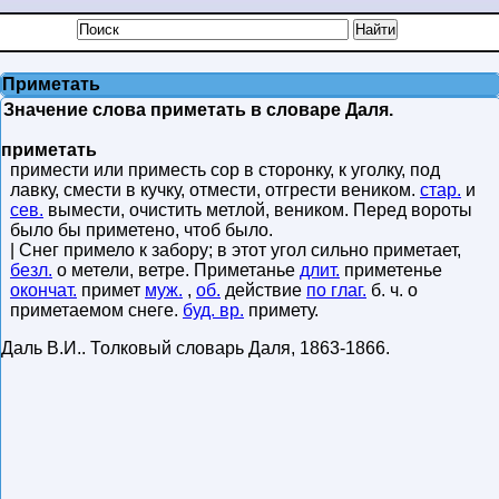
Приметать
Значение слова приметать в словаре Даля.
приметать
примести или приместь сор в сторонку, к уголку, под
лавку, смести в кучку, отмести, отгрести веником.
стар.
и
сев.
вымести, очистить метлой, веником. Перед вороты
было бы приметено, чтоб было.
| Снег примело к забору; в этот угол сильно приметает,
безл.
о метели, ветре. Приметанье
длит.
приметенье
окончат.
примет
муж.
,
об.
действие
по глаг.
б. ч. о
приметаемом снеге.
буд. вр.
примету.
Даль В.И.
.
Толковый словарь Даля
,
1863-1866
.