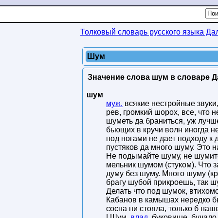
Толковый словарь русского языка Да
Шум
Значение слова шум в словаре Д
шум
муж.
всякие нестройные звуки, 
рев, громкий шорох, все, что 
шуметь да браниться, уж лучш
бьющих в кручи волн иногда н
под ногами не дает подходу к 
пустяков да много шуму. Это 
Не подымайте шуму, не шумите
мельник шумом (стуком). Что з
думу без шуму. Много шуму (кри
брагу шубой прикроешь, так ш
Делать что под шумок, втихомол
Кабанов в камышах нередко бь
сосна ни стояла, только б на
| Шум.
влад.
буковище, бучало 