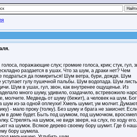
ля
аля.
голоса, поражающие слух; громкие голоса, крик; стук, гул, з
нескладно раздается в ушах. Что за шум, а драки нет? Чем
е подраться да помириться! Шум ветра, бури, дождя. Шум
е уступает гулу пушечной пальбы. Шум водопада. Шум лист
дичи. Шум в ушах, гул, звон, как внутренее ощущенье. Из
наделало много шуму, удивило, озадачило, встревожило наро
, молчите. Медведь от шуму (бежит), а человек на шум. Бог
а шум из-за одной оплеухи! Хмель шумит, ум молчит. Думаю
ку) - мало проку (толку). Без шуму и брага не закиснет. Есл
ум в доме будет. Быть под шумком, под шумочком, вросхмел
ку. Стрелять на шумок, не видя зверя, на слух, по ходу его.
ют на шумок. Всякое дерево своему бору шумит. Где б наш
шему бору шумела.
под мельницею. Углубить шум.