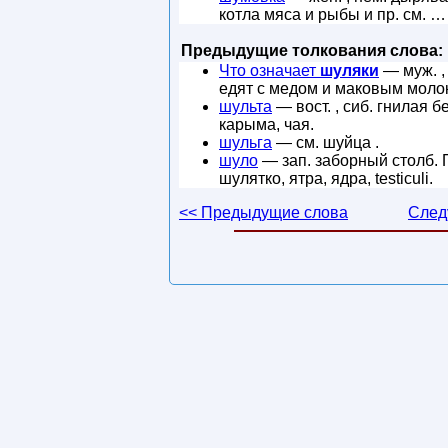
котла мяса и рыбы и пр. см. …
Предыдущие толкования слова:
Что означает
шуляки
— муж. , 
едят с медом и маковым моло
шульта
— вост. , сиб. гнилая 
карыма, чая.
шульга
— см. шуйца .
шуло
— зап. заборный столб. 
шулятко, ятра, ядра, testiculi.
<< Предыдущие слова
След