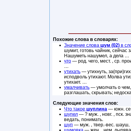
Похожие слова в словарях:
Значение слова
шум (02)
в сл
шумит, готовь чайник, сейчас
Нашуметь нашумел, а дела …
что
— род. чего, мест. , ср. про
…
утихать
— утихнуть, за(при)ги
исподволь утихают. Молва утих
утихает. …
умалчивать
— умолчать о чем, 
разглашать, скрывать; недоск
Следующие значения слов:
Что такое
шуплина
— южн. се
шупел
— ? муж. , новг. , пск. 
ведать, понимать.
шуп
— муж. , твер.-вес. шауш,
шумовка
— жен. , нем. дырява