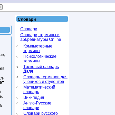
Словари
Словари
Словари, термины и
аббревиатуры Online
Компьютерные
термины
ык,
Психологические
термины
Толковый словарь
ьев
Даля
Словарь терминов для
д.
учеников и студентов
ат
т
Математический
и
словарь
ь.
Википедия
Англо-Русские
а
словари
Словари русского