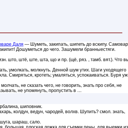
оваре Даля
— Шуметь, закипать, шипеть до вскипу. Самовар
 закипит! Дошуметься до чего. Зашумели бранныестяги.
изн. што, штё, ште, шта, що и пр. (щё, ряз. , тамб. вят.). Что 
хать, умолкать, молкнуть. Денной шум утих. Шаги уходящего
ла. Смиряться, кротеть; умаляться, успокаиваться. Буря у
молчать, не сказать чего, не говорить, знать про себя, не
азывать, не упомянуть, пропустить в …
рбалина, шиповник.
знахарь, колдун, ведун, чародей, волхв. Шупить? смол. знать,
 шуга, шараш, сало.
я, большая, плоская ложка для съемки пены, для выемки из