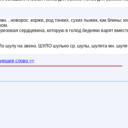
мн. , новорос. коржи, род тонких, сухих пыжек, как блины; их
ком.
березовая сердцевина, которую в голод бедняки варят вмест
По шулу на звено. ШУЛО шульно ср. шулы, шулята мн. шуля
ующее слово >>