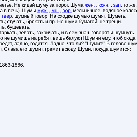
метье. Не кидай шуму за порог. Шума
жен.
,
южн.
,
зап.
то же,
а в печь). Шумы
муж.
,
мн.
,
вор.
мельничное, водяное колес
,
твер.
шумный говор. На сходке шумью шумят. Шуметь,
ть; стучать, брякать и пр. Не шуми бумагой, не трещи.
ть, бушевать.
 гаркать, зевать, закричать, и в сем знач. говорят и шумнуть.
то не шумишь на ребят, вишь балуют! Шумни ему, чтоб сюда
бредет, ладно, годится. Ладно. что ли? "Шумит!" В голове шум
. Слава его шумит, гремит всюду. Шуми, покуда шумится:
1863-1866
.