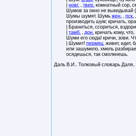
|
новг.
,
твер.
комнатный сор, с
Шумов за окно не выкидывай (
Шумы шумят. Шумь
жен.
,
пск.
производить шум; кричать, ора
| Браниться, ссориться, вздори
|
тамб.
,
дон.
кричать кому, что,
Шуми его сюда! кричи, зови. Ч
| Шумит!
пермяц.
живет, идет, 
или зашумело, хмель разбирает
осядешься, так смолкнешь.
Даль В.И.
.
Толковый словарь Даля
,