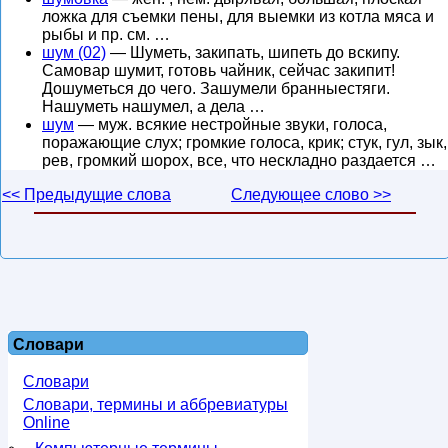
ложка для съемки пены, для выемки из котла мяса и
рыбы и пр. см. …
шум (02)
— Шуметь, закипать, шипеть до вскипу.
Самовар шумит, готовь чайник, сейчас закипит!
Дошуметься до чего. Зашумели бранныестяги.
Нашуметь нашумел, а дела …
шум
— муж. всякие нестройные звуки, голоса,
поражающие слух; громкие голоса, крик; стук, гул, зык,
рев, громкий шорох, все, что нескладно раздается …
<< Предыдущие слова
Следующее слово >>
Словари
Словари
Словари, термины и аббревиатуры
Online