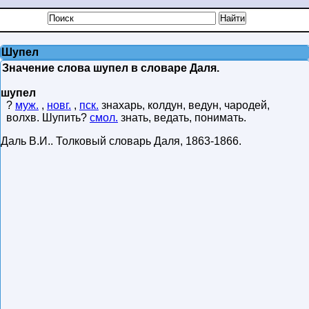
Шупел
Значение слова шупел в словаре Даля.
шупел
?
муж.
,
новг.
,
пск.
знахарь, колдун, ведун, чародей,
волхв. Шупить?
смол.
знать, ведать, понимать.
Даль В.И.
.
Толковый словарь Даля
,
1863-1866
.