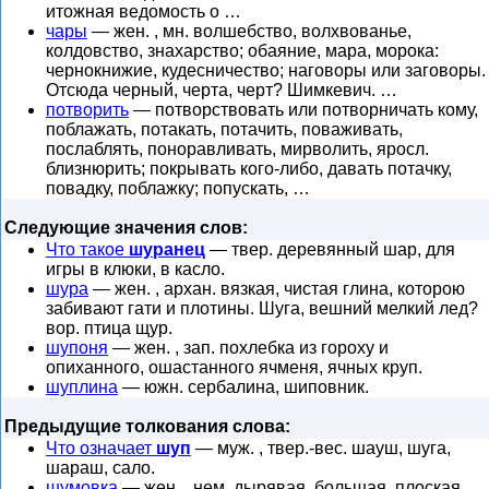
итожная ведомость о …
чары
— жен. , мн. волшебство, волхвованье,
колдовство, знахарство; обаяние, мара, морока:
чернокнижие, кудесничество; наговоры или заговоры.
Отсюда черный, черта, черт? Шимкевич. …
потворить
— потворствовать или потворничать кому,
поблажать, потакать, потачить, поваживать,
послаблять, поноравливать, мирволить, яросл.
близнюрить; покрывать кого-либо, давать потачку,
повадку, поблажку; попускать, …
Следующие значения слов:
Что такое
шуранец
— твер. деревянный шар, для
игры в клюки, в касло.
шура
— жен. , архан. вязкая, чистая глина, которою
забивают гати и плотины. Шуга, вешний мелкий лед?
вор. птица щур.
шупоня
— жен. , зап. похлебка из гороху и
опиханного, ошастанного ячменя, ячных круп.
шуплина
— южн. сербалина, шиповник.
Предыдущие толкования слова:
Что означает
шуп
— муж. , твер.-вес. шауш, шуга,
шараш, сало.
шумовка
— жен. , нем. дырявая, большая, плоская