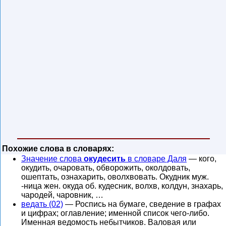
Похожие слова в словарях:
Значение слова
окудесить
в словаре Даля
— кого,
окудить, очаровать, обворожить, околдовать,
ошептать, ознахарить, оволхвовать. Окудник муж.
-ница жен. окуда об. кудесник, волхв, колдун, знахарь,
чародей, чаровник, …
ведать (02)
— Роспись на бумаге, сведение в графах
и цифрах; оглавление; именной список чего-либо.
Именная ведомость небытчиков. Валовая или