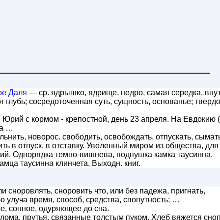
ре Даля
— ср. ядрышко, ядрище, недро, самая середка, вну
 глубь; сосредоточенная суть, сущность, основанье; твердо
Юрий с кормом - крепостной, день 23 апреля. На Евдокию 
 а …
льнить, новорос. свободить, освобождать, отпускать, сымат
ть в отпуск, в отставку. Уволенный миром из общества, дл
ий. Однорядка темно-вишнева, подпушка камка таусинна.
амца таусинна клинчета, Выходн. книг.
и сноровлять, сноровить что, или без падежа, пригнать,
бо улуча время, способ, средства, спопутность; …
е, сонное, одуряющее до сна.
олома, прутья, связанные толстым пуком. Хлеб вяжется сно