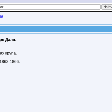
ля
ре Даля.
ах крупа.
1863-1866
.