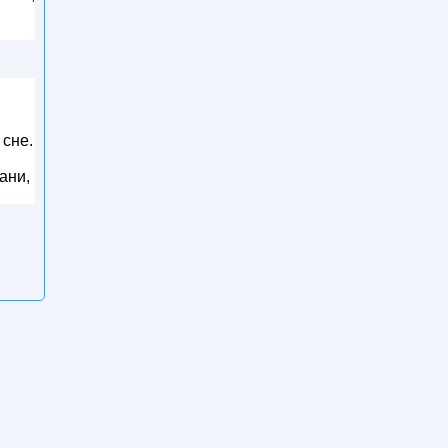
 сне.
ани,