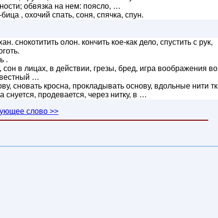
ности; обвязка на нем: поясло, …
бица , охочий спать, соня, спячка, спун.
ан. снокотитить олон. кончить кое-как дело, спустить с рук,
оготь.
ь .
сон в лицах, в действии, грезы, бред, игра воображения во
известный …
ву, сновать кросна, прокладывать основу, вдольные нити тк
а снуется, продевается, через нитку, в …
ующее слово >>