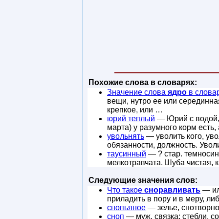
Похожие слова в словарях:
Значение слова
ядро
в слова
вещи, нутро ее или серединная
крепкое, или …
юрий теплый
— Юрий с водой, 
марта) у разумного корм есть,
увольнять
— уволить кого, уво
обязанности, должность. Уволи
таусинный
— ? стар. темносин
мелкотравчата. Шуба чистая, к
Следующие значения слов:
Что такое
сноравливать
— ил
приладить в пору и в меру, ли
снопьяное
— зелье, снотворно
сноп
— муж. связка; стебли, с