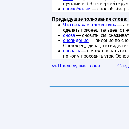
пучками в 6-8 четвертей окруж
снолюбивый
— снолюб, -бец , -
Предыдущие толкования слова:
Что означает
снокотить
— арх
сделать поконец пальцев; от н
сноза
— снозить, см. снаживат
сновидение
— видение во сне, 
Сновидец, -дица , кто видел 
сновать
— пряжу, сновать осно
по коим проходить уток. Основ
<< Предыдущие слова
След