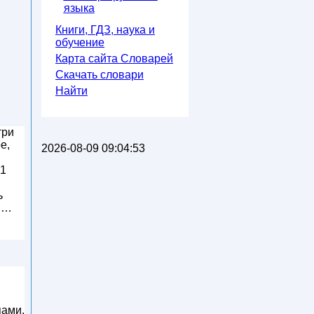
языка
Книги, ГДЗ, наука и
обучение
Карта сайта Словарей
Скачать словари
Найти
три
е,
2026-08-09 09:04:53
(1
ь
я …
пами,