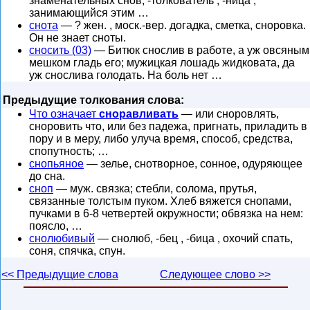
знаменательных снов; -толкователь , -ница ,
занимающийся этим …
снота
— ? жен. , моск.-вер. догадка, сметка, сноровка.
Он не знает сноты.
сносить (03)
— Битюк снослив в работе, а уж овсяным
мешком гладь его; мужицкая лошадь жидковата, да
уж снослива голодать. На боль нет …
Предыдущие толкования слова:
Что означает
сноравливать
— или сноровлять,
сноровить что, или без падежа, пригнать, приладить в
пору и в меру, либо улуча время, способ, средства,
спопутность; …
снопьяное
— зелье, снотворное, сонное, одуряющее
до сна.
сноп
— муж. связка; стебли, солома, прутья,
связанные толстым пуком. Хлеб вяжется снопами,
пучками в 6-8 четвертей окружности; обвязка на нем:
поясло, …
снолюбивый
— снолюб, -бец , -бица , охочий спать,
соня, спячка, спун.
<< Предыдущие слова
Следующее слово >>