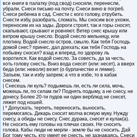
все книги в палатку (под свод) сносили, перенесли,
убрали. Снеси письмо на почту. Снеси вино в погреб.
Снеси ребенка в сад. Снести с кого голову, отрубить.
Снести избу, разобрать, сломать. Мы сносим все ухожи,
переносим их на зады. Дороги строят, так и горы сносят,
скапывают, срывают и ровняют. Ветер снес крышу или
ветром крышу снесло. Водой снесло мельницу, или
плотину. Водой снесло остров, смыло. Как тебя Господь
домой снес? принес, дал доехать; как тебя Господь на
побывку сносил? взад и вперед, по здорову ль
воротился. Как водой снесло. За совесть, да за честь,
хоть голову снесть. Вниз вода снесет (или: несет), а вверх
беда (или: неволя) везет (о бурлачестве и лямке).
Запьем, так и избу запрем; а что в избе, то в кабак
снесем.
| Снесешь ли куль? подымешь ли, есть ли сила, мочь,
можешь ли, по силам ли? Поднять подыму, а не снесу, не
донесу. Более 20-ти пудов ни один верблюд не снесет,
ляжет под ношей.
| * Допускать, терпеть, переносить, выносить,
перемогаясь. Дикарь сносит молча всякую муку. Нужду
снесу, а обиды не снесу. Снес дурака, снесет и кулак(а).
Не сносить ему головы на плечах своих. Не сносить
голова. Кабы люди не мерли - земле бы не сносить. Дай
Бог тому честь, кто умеет ее снесть, не зазнаваясь. Снеси