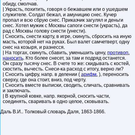
обиду, смолчав.
| Украсть, похитить, говоря о бежавшем или о ушедшем
служителе. Солдат бежал, и амуницию снес. Кучер
пропал и всю сбрую снес. Приказчик загулял и деньги
снес. Хотел мужик с Москвы сапоги снести (украсть), да
рад с Москвы голову снести (унести).
| Сносить, снести карту, в игре, скинуть, сбросить на иную
масть, которой нет на руках. Был валет самчетверт, одну
снес на козыря, и разнесся.
| На торгах, скинуть, сбавить, уменьшить цену,
противоп.
наносить
. Кто более снесет, за там и подряд останется.
Он сразу тысячу снес. В счете то же: скидывать с костей,
скостить, вычесть. Снеси-ка расход с итогу, верно ли?
| Сносить цифру, напр. в делении (
арифм.
), переносить
сверху, где она стоит, вниз, под черту.
| Сносить вместе выписки, сводить, сличать, сравнивать
и заключать.
| В крупной ковке, напр. якорной, сносить части,
соединять, сваривать в одно целое, сковывать.
Даль В.И.
.
Толковый словарь Даля
,
1863-1866
.