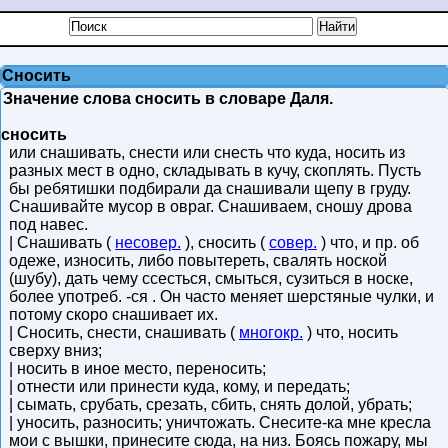
Сносить
Значение слова сносить в словаре Даля.
сносить
или снашивать, снести или снесть что куда, носить из
разных мест в одно, складывать в кучу, скоплять. Пусть
бы ребятишки подбирали да снашивали щепу в груду.
Снашивайте мусор в овраг. Снашиваем, сношу дрова
под навес.
| Снашивать (
несовер.
), сносить (
совер.
) что, и пр. об
одеже, износить, либо повытереть, свалять ноской
(шубу), дать чему ссесться, смыться, сузиться в носке,
более употреб. -ся . Он часто меняет шерстяные чулки, и
потому скоро снашивает их.
| Сносить, снести, снашивать (
многокр.
) что, носить
сверху вниз;
| носить в иное место, переносить;
| отнести или принести куда, кому, и передать;
| сымать, срубать, срезать, сбить, снять долой, убрать;
| уносить, разносить; уничтожать. Снесите-ка мне кресла
мои с вышки, принесите сюда, на низ. Боясь пожару, мы