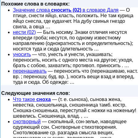
Похожие слова в словарях:
Значение слова
сносить (02)
в словаре Даля
— О
птице, снести яйцо, класть, положить. Не там курица
яйцо снесла, где кудахчет. На дубу свинья гнездо
свила, а овца …
нести (02)
— Быть носиму. Знаки отличия несутся
впереди гроба; несутся, по одному известному
направлению (однократность и определительность);
носятся туда и сюда (длительность …
уносить
— что, унесть и унести, унашивать;
переносить, носить с одного места на другое; уходя,
брать с собою, захватить; противоп. приносить . …
перенашивать
— переносить что (перенашиваю, наст.
вр. ; переношу, буд. вр. ), носить вещи взад и вперед,
туда и сюда. Об одежде: …
Следующие значения слов:
Что такое
сноха
— (т. е. сыноха), сынова жена,
невестка, сношельница, сношенница тамб. костр.
Сношка-сношенька, переступай с ножки на ноженьку!
шевелись. Сношеница, влад. , …
снотворный
— снопьяный, сон-зелье, наводящее
одуряющий сон. Снотворные стихотворения.
Снотолкование ср. разгадка смысла вещих,