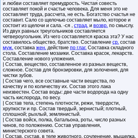
и любви составляет премудрость. Чистая совесть
составляет покой и счастье человека. Для меня это не
составляет труда, рассчета, не есть. Богатство счастья не
составит. Сало со щелочью составляет мыло, которое и
состоит из щелочи и сала. -ся ,
страд.
и
возвр.
по смыслу.
Из двух равных треугольников составляется
четвероугольник. Из чего составляется краска эта? У нас
составилось общество, братство. Составление
ср.
состав
муж.
составка
жен.
действие
по глаг.
Составка складного
стола. Составление мозаики. Составка красок, лекарств.
Составление нового уложения.
| Состав, вещество, составленное из разных веществ,
сложное. Состав для бронзировки, для золочения, для
чистки зубов.
| Состав чего, все составные части вещества, по
качеству и по количеству их. Состав этого лака
неизвестен. Состав воды: две части водорода на одну
часть кислорода, по весу.
| Состав тела, степень плотности, режи, твердости,
хрупкости и пр. Состав твердый, зернистый; плотный,
сплошной; рыхлый, землянистый.
| Состав войск, полка, батальона, роты, число разных
чинов, по положению. Состав управления,
министерского совета.
| Состав, сустав, в теле животного, сочленение, мыщелка,