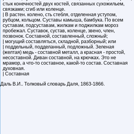
стык конечностей двух костей, связанных сухожильем,
связками; сгиб или коленце.
| В растен. колено, сть стебля, отделенная уступом,
рубцом, кольцом. Суставы камыша, бамбука. По всем
суставам, подсуставам, жилкам и поджилкам мороз
пробежал. Суставок, сустав, коленце, звено, член,
позвонок. Составной, составленный, сложный;
| могущий составляться, складной, разборный; или
| поддельный, подделанный, подложный. Зеленая
(желтая) медь - составной металл, а красная - простой,
несоставной. Диван составной, на крючках. Это не
мрамор, а что-то составное, какой-то состав. Составная
духовная.
| Составная
Даль В.И.
.
Толковый словарь Даля
,
1863-1866
.