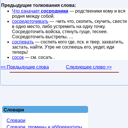
Предыдущие толкования слова:
Что означает
сосродники
— родственики кому и вся
родня между собой.
сосредоточивать
— -чить что, скопить, скучить, свести
в одно место, либо устремить на одну точку.
Сосредоточить войска, стянуть гуще, теснее.
Сосредоточить выстрелы, …
соспевать
— соспеть кого где, пск. и твер. захватить,
застать, найти. Утре не соспеешь его, уедет, иди
теперь!
сосок
— см. сосать .
<< Предыдущие слова
Следующее слово >>
Словари
Словари
Словари, термины и аббревиатуры