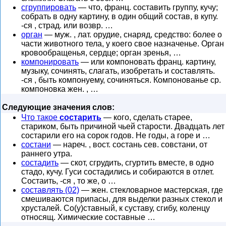
сгруппировать
— что, франц. составить группу, кучу;
собрать в одну картину, в один общий состав, в купу.
-ся , страд. или возвр. …
орган
— муж. , лат. орудие, снаряд, средство: более о
части животного тела, у коего свое назначенье. Орган
кровообращенья, сердце; орган зренья, …
компонировать
— или компоновать франц. картину,
музыку, сочинять, слагать, изобретать и составлять.
-ся , быть компонуему, сочиняться. Компонованье ср.
компоновка жен. , …
Следующие значения слов:
Что такое
состарить
— кого, сделать старее,
стариком, быть причиной чьей старости. Двадцать лет
состарили его на сорок годов. Не годы, а горе и …
состани
— нареч. , вост. состань сев. совстани, от
раннего утра.
состадить
— скот, сгрудить, сгуртить вместе, в одно
стадо, кучу. Гуси состадились и собираются в отлет.
Состаить, -ся , то же, о …
составлять (02)
— жен. стекловарное мастерская, где
смешиваются припасы, для выделки разных стекол и
хрусталей. Со(у)ставный, к суставу, сгибу, коленцу
относящ. Химические составные …