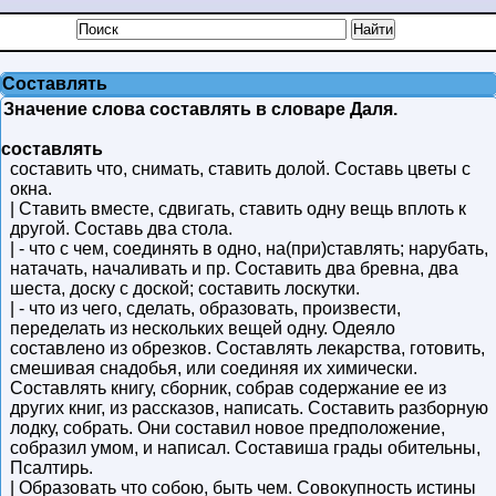
Составлять
Значение слова составлять в словаре Даля.
составлять
составить что, снимать, ставить долой. Составь цветы с
окна.
| Ставить вместе, сдвигать, ставить одну вещь вплоть к
другой. Составь два стола.
| - что с чем, соединять в одно, на(при)ставлять; нарубать,
натачать, началивать и пр. Составить два бревна, два
шеста, доску с доской; составить лоскутки.
| - что из чего, сделать, образовать, произвести,
переделать из нескольких вещей одну. Одеяло
составлено из обрезков. Составлять лекарства, готовить,
смешивая снадобья, или соединяя их химически.
Составлять книгу, сборник, собрав содержание ее из
других книг, из рассказов, написать. Составить разборную
лодку, собрать. Они составил новое предположение,
собразил умом, и написал. Составиша грады обительны,
Псалтирь.
| Образовать что собою, быть чем. Совокупность истины