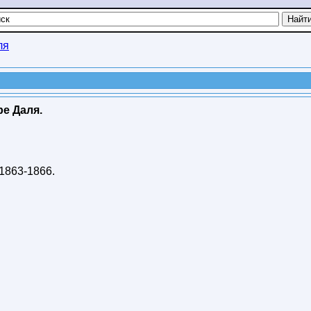
ля
ре Даля.
1863-1866
.