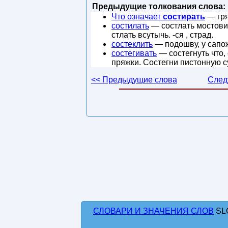
Предыдущие толкования слова:
Что означает
состирать
— гря
состилать
— состлать мостовин
стлать всутычь. -ся , страд.
состеклить
— подошву, у сапож
состегивать
— состегнуть что, 
пряжки. Состегни пистонную су
<< Предыдущие слова
След
СЛОВАРИ И ЗНАЧЕНИЯ СЛОВ
SL