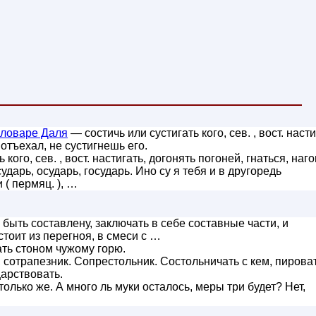
словаре Даля
— состичь или сустигать кого, сев. , вост. насти
 отъехал, не сустигнешь его.
 кого, сев. , вост. настигать, догонять погоней, гнаться, наго
дарь, осударь, государь. Ино су я тебя и в другоредь
( пермяц. ), …
 быть составлену, заключать в себе составные части, и
стоит из перегноя, в смеси с …
ть стоном чужому горю.
 сотрапезник. Сопрестольник. Состольничать с кем, пирова
царствовать.
только же. А много ль муки осталось, меры три будет? Нет,