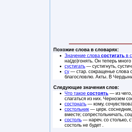
Похожие слова в словарях:
Значение слова
состигать
в 
на(до)гонять. Он теперь много
сустигать
— сустигнуть, сустичь
су
— стар. сокращенье слова су
благословлю. Акты. В Чердыни 
Следующие значения слов:
Что такое
состоять
— из чего,
слагаться из них. Чернозем со
состонать
— кому, сочувствова
состольник
— церк. соснедник,
вместе; сопрестольничать, со
состоль
— нареч. со столько, с
состоль не будет .