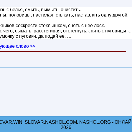
зь с белья, смыть, вымыть, очистить.
ы, половицы, настилая, стыкать, наставлять одну другой,
ников соскрести стеклышком, снять с нее лоск.
с чего, сымать, расстегивая, отстегнуть, снять с пуговицы, с
мочку с пуговки, да подай ее. …
ующее слово >>
OVAR.WIN, SLOVAR.NASHOL.COM, NASHOL.ORG - ОНЛАЙН
2026