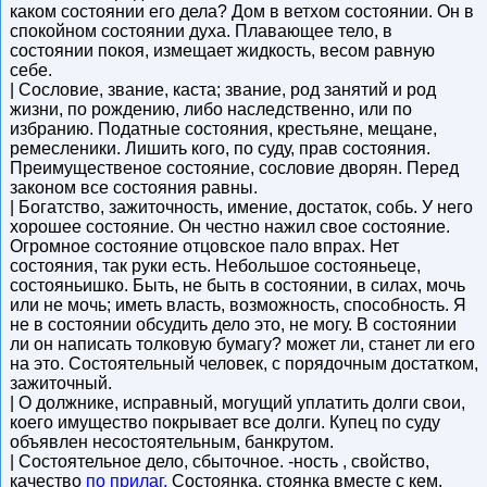
каком состоянии его дела? Дом в ветхом состоянии. Он в
спокойном состоянии духа. Плавающее тело, в
состоянии покоя, измещает жидкость, весом равную
себе.
| Сословие, звание, каста; звание, род занятий и род
жизни, по рождению, либо наследственно, или по
избранию. Податные состояния, крестьяне, мещане,
ремесленики. Лишить кого, по суду, прав состояния.
Преимущественое состояние, сословие дворян. Перед
законом все состояния равны.
| Богатство, зажиточность, имение, достаток, собь. У него
хорошее состояние. Он честно нажил свое состояние.
Огромное состояние отцовское пало впрах. Нет
состояния, так руки есть. Небольшое состояньеце,
состояньишко. Быть, не быть в состоянии, в силах, мочь
или не мочь; иметь власть, возможность, способность. Я
не в состоянии обсудить дело это, не могу. В состоянии
ли он написать толковую бумагу? может ли, станет ли его
на это. Состоятельный человек, с порядочным достатком,
зажиточный.
| О должнике, исправный, могущий уплатить долги свои,
коего имущество покрывает все долги. Купец по суду
объявлен несостоятельным, банкрутом.
| Состоятельное дело, сбыточное. -ность , свойство,
качество
по прилаг.
Состоянка, стоянка вместе с кем,