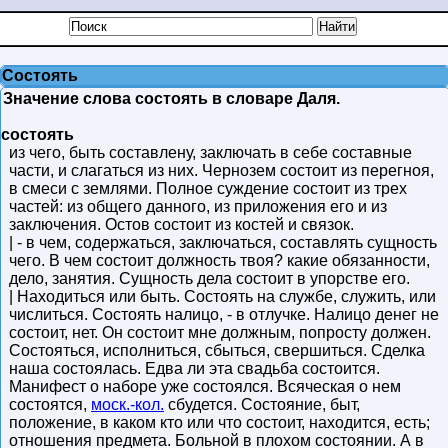
Состоять
Значение слова состоять в словаре Даля.
состоять
из чего, быть составлену, заключать в себе составные
части, и слагаться из них. Чернозем состоит из перегноя,
в смеси с землями. Полное суждение состоит из трех
частей: из общего данного, из приложения его и из
заключения. Остов состоит из костей и связок.
| - в чем, содержаться, заключаться, составлять сущность
чего. В чем состоит должность твоя? какие обязанности,
дело, занятия. Сущность дела состоит в упорстве его.
| Находиться или быть. Состоять на службе, служить, или
числиться. Состоять налицо, - в отлучке. Налицо денег не
состоит, нет. Он состоит мне должным, попросту должен.
Состояться, исполниться, сбыться, свершиться. Сделка
наша состоялась. Едва ли эта свадьба состоится.
Манифест о наборе уже состоялся. Всяческая о нем
состоятся,
моск.-кол.
сбудется. Состояние, быт,
положение, в каком кто или что состоит, находится, есть;
отношения предмета. Больной в плохом состоянии. А в