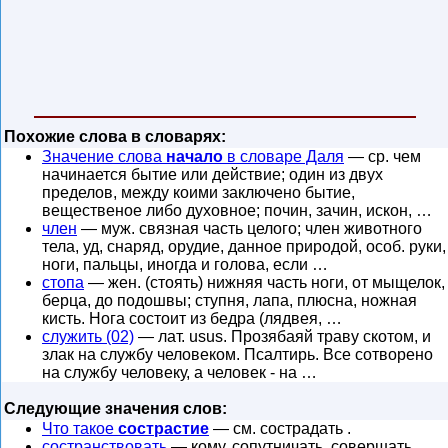
Похожие слова в словарях:
Значение слова
начало
в словаре Даля
— ср. чем
начинается бытие или действие; один из двух
пределов, между коими заключено бытие,
вещественое либо духовное; почин, зачин, искон, …
член
— муж. связная часть целого; член животного
тела, уд, снаряд, орудие, данное природой, особ. руки,
ноги, пальцы, иногда и голова, если …
стопа
— жен. (стоять) нижняя часть ноги, от мыщелок,
берца, до подошвы; ступня, лапа, плюсна, ножная
кисть. Нога состоит из бедра (лядвея, …
служить (02)
— лат. usus. Прозябаяй траву скотом, и
злак на службу человеком. Псалтирь. Все сотворено
на службу человеку, а человек - на …
Следующие значения слов:
Что такое
сострастие
— см. сострадать .
состранствовать
— кому, сопутничать, совершать