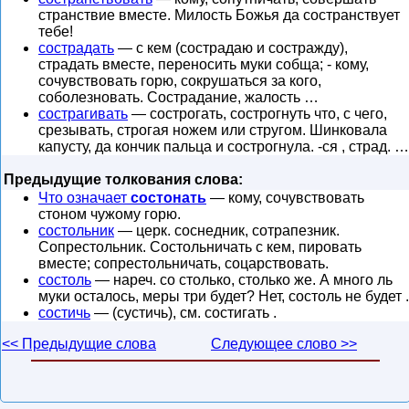
странствие вместе. Милость Божья да состранствует
тебе!
сострадать
— с кем (сострадаю и состражду),
страдать вместе, переносить муки собща; - кому,
сочувствовать горю, сокрушаться за кого,
соболезновать. Сострадание, жалость …
сострагивать
— сострогать, сострогнуть что, с чего,
срезывать, строгая ножем или стругом. Шинковала
капусту, да кончик пальца и сострогнула. -ся , страд. …
Предыдущие толкования слова:
Что означает
состонать
— кому, сочувствовать
стоном чужому горю.
состольник
— церк. соснедник, сотрапезник.
Сопрестольник. Состольничать с кем, пировать
вместе; сопрестольничать, соцарствовать.
состоль
— нареч. со столько, столько же. А много ль
муки осталось, меры три будет? Нет, состоль не будет .
состичь
— (сустичь), см. состигать .
<< Предыдущие слова
Следующее слово >>