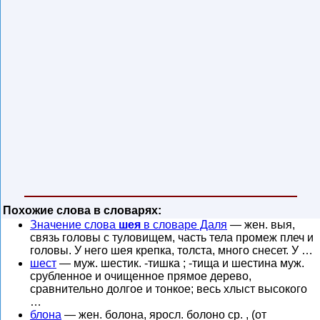
Похожие слова в словарях:
Значение слова
шея
в словаре Даля
— жен. выя,
связь головы с туловищем, часть тела промеж плеч и
головы. У него шея крепка, толста, много снесет. У …
шест
— муж. шестик. -тишка ; -тища и шестина муж.
срубленное и очищенное прямое дерево,
сравнительно долгое и тонкое; весь хлыст высокого
…
блона
— жен. болона, яросл. болоно ср. , (от