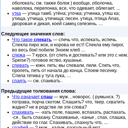
оболокать; см. также болок ) вообще, оболочка,
наволока, перепонка, все, что одевает, облегает. …
утка
— утица тамб. утёна; уточка; утченка, утяш ка;
утища, утчища, утичища; песен. утица, птица Anas,
дворовая и дикая, коей самец селезень. …
Следующие значения слов:
Что такое
спекать
— спечь что, испекать, испечь.
Спекла пиро жок, и корова не ест! Спекла ему пирог,
во весь бок! побили Зноем хлеб …
спежа
— ? курск. (от спеть и доспевать? или это с нем.
Speise?) готовое яство, кушанье.
спевать
— южн. петь; мы спевали, пели. Спеть что,
пропеть, петь от начала до конца. Споем песенку.
Спела тетива у туга лука, …
спаять
— см. спаивать .
Предыдущие толкования слова:
Что означает
спаш
— муж. , новорос. ( румынск. ?)
потрава, порча скотом. Спашить? что, твер. схватить
жадно? не в родстве ли эти слова?
спахивать
— -хать поле, пашню, вспахать, распахать.
-ся , быть спахану. Спахиванье, -ханье , спах, спашка,
действие по глаг. Спахивать, спахнуть что, …
спафей
— ? муж. , калуж. разгульный мот,