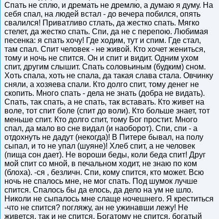
Спать не сплю, и дремать не дремлю, а думаю я думу. На
себя спал, на людей встал - до вечера побился, опять
свалился! Приватливо стлать, да жестко спать. Мягко
стелет, да жестко спать. Спи, да не с перепою. Любимая
песенка: я спать хочу! Где ходим, тут и спим. Где стал,
там спал. Спит человек - не живой. Кто хочет жениться,
тому и ночь не спится. Он и спит и видит. Одним ухом
спит, другим слышит. Спать соловьиным (будким) сном.
Хоть спала, хоть не спала, да такая слава стала. Овчинку
сняли, а хозяева спали. Кто долго спит, тому денег не
скопить. Много спать - дела не знать (добра не видать).
Спать, так спать, а не спать, так вставать. Кто живет на
воле, тот спит боле (спит до воли). Кто больше знает, тот
меньше спит. Кто долго спит, тому Бог простит. Много
спал, да мало во сне видал (и наоборот). Спи, спи - а
отдохнуть не дадут (некогда)! В Питере бывал, на полу
сыпал, и то не упал (шуяне)! Хлеб спит, а не человек
(пища сон дает). Не вороши беды, коли беда спит! Друг
мой спит со мной, в печальном ходит, не знаю по ком
(блоха). -ся , безличн. Спи, кому спится, кто может. Всю
ночь не спалось мне, не мог спать. Под шумок лучше
спится. Спалось бы да елось, да дело на ум не шло.
Николи не сыпалось мне слаще ночешнего. Я креститься
-что не спится? погляжу, ан не ужинавши лежу! Не
живется, так и не спится. Богатому не спится, богатый