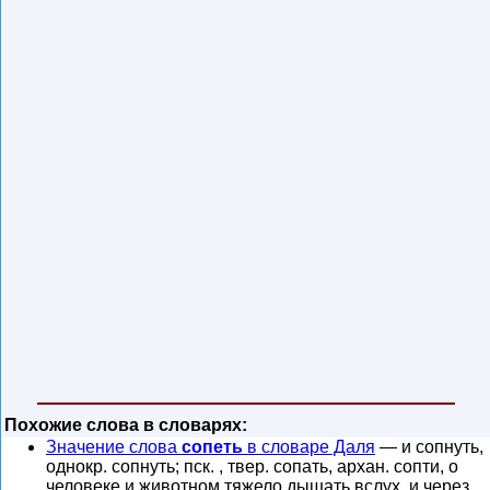
Похожие слова в словарях:
Значение слова
сопеть
в словаре Даля
— и сопнуть,
однокр. сопнуть; пск. , твер. сопать, архан. сопти, о
человеке и животном тяжело дышать вслух, и через