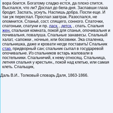
вора боится. Богатому сладко естся, да плохо спится.
Выспался, что ли? Доспал до бела-дня. Заспавши глаза
бродит. Заспать, уснуть. Наспишь добра. Поспи еще. И
так уж переспал. Проспал завтрак. Разоспался, не
опомнится. Спаньё, сост. спящего, сонного. Спаточки,
спатоньки, спатуни и пр.
ласк.
,
детск.
, спать. Спальня
жен.
спальная комната, покой для спанья, опочивальня и
почивальня, повалуша. Спальные занавесы. Спальный
халат, -сапожки , ночные, или босовики. Эка спаленка,
спальнишка, даже и кровати негде поставить! Спальник
стар.
придворный сан; спальник сыпал в государевой
опочивальне. Из спальников встарь жаловали в
постельники. Спальничий, к нему относящ. Спальница,
летняя спальня у крестьян., покой над клетью, или самая
клеть. Спальщик,
Даль В.И.
.
Толковый словарь Даля
,
1863-1866
.