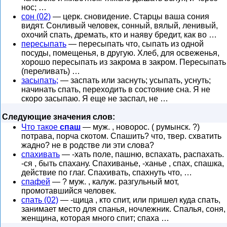
нос; …
сон (02)
— церк. сновидение. Старцы ваша сония
видят. Сонливый человек, сонный, вялый, ленивый,
охочий спать, дремать, кто и наяву бредит, как во …
пересыпать
— пересыпать что, сыпать из одной
посуды, помещенья, в другую. Хлеб, для освеженья,
хорошо пересыпать из закрома в закром. Пересыпать
(переливать) …
засыпать;
— заспать или заснуть; усыпать, уснуть;
начинать спать, переходить в состояние сна. Я не
скоро засыпаю. Я еще не заспал, не …
Следующие значения слов:
Что такое
спаш
— муж. , новорос. ( румынск. ?)
потрава, порча скотом. Спашить? что, твер. схватить
жадно? не в родстве ли эти слова?
спахивать
— -хать поле, пашню, вспахать, распахать.
-ся , быть спахану. Спахиванье, -ханье , спах, спашка,
действие по глаг. Спахивать, спахнуть что, …
спафей
— ? муж. , калуж. разгульный мот,
промотавшийся человек.
спать (02)
— -щица , кто спит, или пришел куда спать,
занимает место для спанья, ночлежник. Спалья, соня,
женщина, которая много спит; спаха …