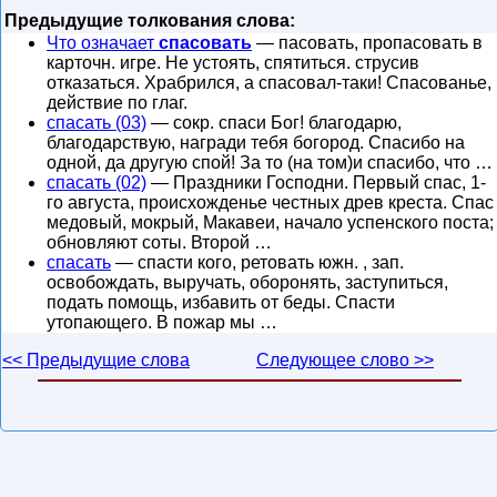
Предыдущие толкования слова:
Что означает
спасовать
— пасовать, пропасовать в
карточн. игре. Не устоять, спятиться. струсив
отказаться. Храбрился, а спасовал-таки! Спасованье,
действие по глаг.
спасать (03)
— сокр. спаси Бог! благодарю,
благодарствую, награди тебя богород. Спасибо на
одной, да другую спой! За то (на том)и спасибо, что …
спасать (02)
— Праздники Господни. Первый спас, 1-
го августа, происхожденье честных древ креста. Спас
медовый, мокрый, Макавеи, начало успенского поста;
обновляют соты. Второй …
спасать
— спасти кого, ретовать южн. , зап.
освобождать, выручать, оборонять, заступиться,
подать помощь, избавить от беды. Спасти
утопающего. В пожар мы …
<< Предыдущие слова
Следующее слово >>