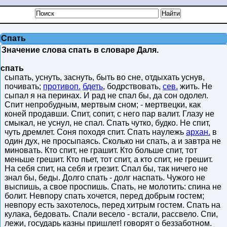
Спать
Значение слова спать в словаре Даля.
спать
сыпать, уснуть, заснуть, быть во сне, отдыхать уснув,
почивать;
противоп.
бдеть
, бодрствовать,
сев.
жить. Не
сыпал я на перинах. И рад не спал бы, да сон одолел.
Спит непробудным, мертвым сном; - мертвецки, как
коней продавши. Спит, сопит, с него пар валит. Глазу не
смыкал, не уснул, не спал. Спать чутко, будко. Не спит,
чуть дремлет. Соня походя спит. Спать наулежь
архан.
в
один дух, не просыпаясь. Сколько ни спать, а и завтра не
миновать. Кто спит, не грашит. Кто больше спит, тот
меньше грешит. Кто пьет, тот спит, а кто спит, не грешит.
На себя спит, на себя и грезит. Спал бы, так ничего не
знал бы, беды. Долго спать - долг наспать. Чужого не
выспишь, а свое проспишь. Спать, не молотить: спина не
болит. Невпору спать хочется, перед добрым гостем;
невпору есть захотелось, перед хитрым гостем. Спать на
кулака, бедовать. Спали весело - встали, рассвело. Спи,
лежи, государь казны пришлет! говорят о беззаботном.