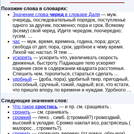
Похожие слова в словарях:
Значение слова
черед
в словаре Даля
— муж.
очередь, последовательный порядок, поступленье
одного за другим, посменно; пора и срок. Всякому
(всему) свой черед. Идите чередом, поочередно;
гусем. …
час
— муж. время, времена, година, пора; досуг,
свобода от дел; пора, срок, удобное к чему время.
Лихой час настал. Я тем …
ускорять
— ускорить что, увеличивать скорость
движенья, быстроту. Падающее тело ускоряет
падение свое в содержании квадрата расстоянья.
Спешить чем, торопиться, стараться сделать …
удобный
— (доба, пора), удобитый твер. пригодный,
способный, сручный, гожий, ладный; все, что кстати,
что пришло впору, по времени и нуждам. Удобного …
Следующие значения слов:
Что такое
сростись
— и пр. см. сращивать .
сронить
— см. сранивать .
сромкий
— пенз. , симб. (стромкий?) громоздкий,
высокий в укладке. Сромко наклал воз, растрясешь (
малорос. , стромить?).
сромить
— сромшить веревку, (от ромух, обрывок),