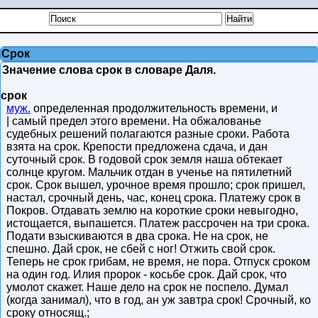
Срок
Значение слова срок в словаре Даля.
срок
муж.
определенная продолжительность времени, и
| самый предел этого времени. На обжалованье
судебных решений полагаются разные сроки. Работа
взята на срок. Крепости предложена сдача, и дан
суточный срок. В годовой срок земля наша обтекает
солнце кругом. Мальчик отдан в ученье на пятилетний
срок. Срок вышел, урочное время прошло; срок пришел,
настал, срочный день, час, конец срока. Платежу срок в
Покров. Отдавать землю на короткие сроки невыгодно,
истощается, выпашется. Платеж рассрочен на три срока.
Подати взыскиваются в два срока. Не на срок, не
спешно. Дай срок, не сбей с ног! Отжить свой срок.
Теперь не срок грибам, не время, не пора. Отпуск сроком
на один год. Илия пророк - косьбе срок. Дай срок, что
умолот скажет. Наше дело на срок не поспело. Думал
(когда занимал), что в год, ан уж завтра срок! Срочный, ко
сроку относящ.;