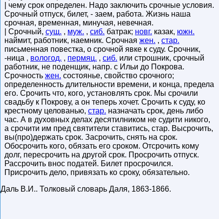
| чему срок определен. Надо заключить срочные условия.
Срочный отпуск, билет, - заем, работа. Жизнь наша
срочная, временная, минучая, невечная.
| Срочный,
сущ.
,
муж.
,
сиб.
батрак;
новг.
казак,
южн.
наймит, работник, наемник. Срочная
жен.
,
стар.
письменная повестка, о срочной явке к суду. Срочник,
-ница ,
вологод.
,
пермяц.
,
сиб.
или строшник, срочный
работник, не поденщик, напр. с Ильи до Покрова.
Срочность
жен.
состоянье, свойство срочного;
определенность длительности времени, и конца, предела
его. Срочить что, кого, установлять срок. Мы срочили
свадьбу к Покрову, а он теперь хочет. Срочить к суду, ко
крестному целованью,
стар.
назначать срок, день либо
час. А в духовных делах десятилником не судити никого,
а срочити им пред святители ставитись, стар. Высрочить,
вы(про)держать срок. Засрочить, снять на срок.
Обосрочить кого, обязать его сроком. Отсрочить кому
долг, пересрочить на другой срок. Просрочить отпуск.
Рассрочить внос податей. Билет просрочился.
Присрочить дело, привязать ко сроку, обязательно.
Даль В.И.
.
Толковый словарь Даля
,
1863-1866
.