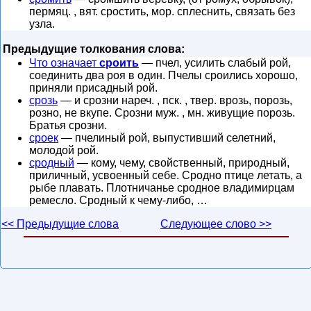
пермяц. , вят. сростить, мор. сплеснить, связать без
узла.
Предыдущие толкования слова:
Что означает
сроить
— пчел, усилить слабый рой,
соединить два роя в один. Пчелы сроились хорошо,
приняли присадный рой.
срозь
— и срозни нареч. , пск. , твер. врозь, порозь,
розно, не вкупе. Срозни муж. , мн. живущие порозь.
Братья срозни.
сроек
— пчелиный рой, выпустивший селетний,
молодой рой.
сродный
— кому, чему, свойственный, природный,
приличный, усвоенный себе. Сродно птице летать, а
рыбе плавать. Плотничанье сродное владимирцам
ремесло. Сродный к чему-либо, …
<< Предыдущие слова
Следующее слово >>