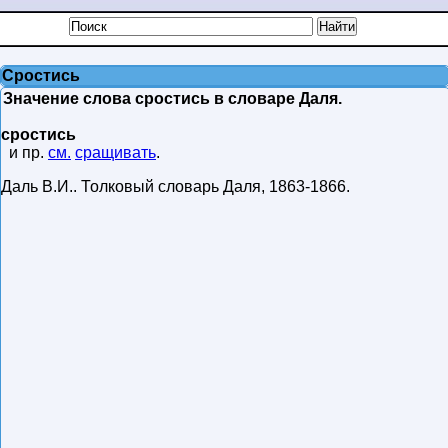
Сростись
Значение слова сростись в словаре Даля.
сростись
и пр.
см.
сращивать
.
Даль В.И.
.
Толковый словарь Даля
,
1863-1866
.