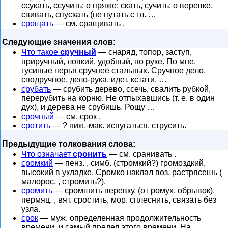
ссукать, ссучить; о пряже: скать, сучить; о веревке,
свивать, спускать (не путать с гл. …
срощать
— см. сращивать .
Следующие значения слов:
Что такое
сручный
— снаряд, топор, заступ,
приручный, ловкий, удобный, по руке. По мне,
гусиные перья сручнее стальных. Сручное дело,
сподручное, дело-рука, идет, кстати. …
срубать
— срубить дерево, ссечь, свалить рубкой,
перерубить на корню. Не отпыхавшись (т. е. в один
дух), и дерева не срубишь. Рощу …
срочный
— см. срок .
сротить
— ? ниж.-мак. испугаться, струсить.
Предыдущие толкования слова:
Что означает
сронить
— см. сранивать .
сромкий
— пенз. , симб. (стромкий?) громоздкий,
высокий в укладке. Сромко наклал воз, растрясешь (
малорос. , стромить?).
сромить
— сромшить веревку, (от ромух, обрывок),
пермяц. , вят. сростить, мор. сплеснить, связать без
узла.
срок
— муж. определенная продолжительность
времени, и самый предел этого времени. На