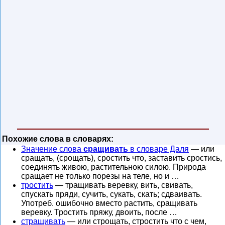
Похожие слова в словарях:
Значение слова
сращивать
в словаре Даля
— или
сращать, (срощать), сростить что, заставить сростись,
соединять живою, растительною силою. Природа
сращает не только порезы на теле, но и …
тростить
— тращивать веревку, вить, свивать,
спускать пряди, сучить, сукать, скать; сдваивать.
Употреб. ошибочно вместо растить, сращивать
веревку. Тростить пряжу, двоить, после …
стращивать
— или строщать, стростить что с чем,