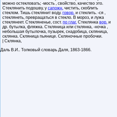
можно остекловать; -мость , свойство, качество это.
Стеклянить подошву, у
сапожн.
чистить, скоблить
стеклом. Тишь стеклянит воду.
говор.
и стеклить. -ся ,
стеклянеть, превращаться в стекло. В мороз, и лужа
стеклянеет. Стекляненье, сост.
по глаг.
Стеклянка
вор.
и
др. бутылка, фляжка. Сткляница или стклянка, -ночка ,
небольшая бутылочка, пузырек, снадобица, скляница,
склянка. Скляница пьянице. Скляночные пробочки.
| Склянка,
Даль В.И.
.
Толковый словарь Даля
,
1863-1866
.