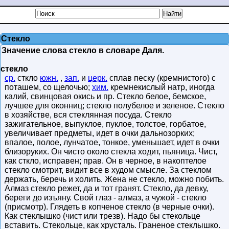
Стекло
Значение слова стекло в словаре Даля.
стекло
ср.
сткло
южн.
,
зап.
и
церк.
сплав песку (кремнистого) с
поташем, со щелочью;
хим.
кремнекислый натр, иногда
калий, свинцовая окись и пр. Стекло белое, бемское,
лучшее для оконниц; стекло полубелое и зеленое. Стекло
в хозяйстве, вся стеклянная посуда. Стекло
зажигательное, выпуклое, пуклое, толстое, горбатое,
увеличивает предметы, идет в очки дальнозорких;
впалое, полое, лунчатое, тонкое, уменьшает, идет в очки
близоруких. Он чисто около стекла ходит, пьяница. Чист,
как сткло, исправен; прав. Он в черное, в накоптелое
стекло смотрит, видит все в худом смысле. За стеклом
держать, беречь и холить. Жена не стекло, можно побить.
Алмаз стекло режет, да и тот гранят. Стекло, да девку,
береги до изъяну. Свой глаз - алмаз, а чужой - стекло
(присмотр). Глядеть в копченое стекло (в черные очки).
Как стеклышко (чист или трезв). Надо бы стекольце
вставить. Стекольце, как хрусталь. Граненое стеклышко.