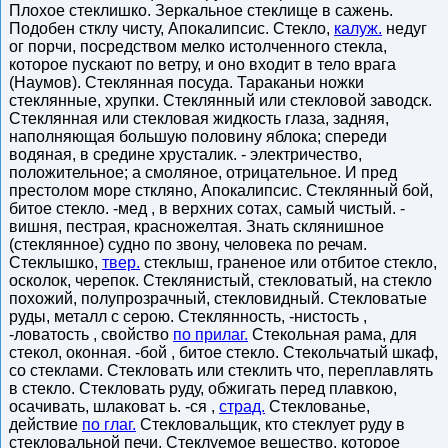
Плохое стеклишко. Зеркальное стеклище в сажень.
Подобен стклу чисту, Апокалипсис. Стекло,
калуж.
недуг
ог порчи, посредством мелко истолченного стекла,
которое пускают по ветру, и оно входит в тело врага
(Наумов). Стеклянная посуда. Тараканьи ножки
стеклянные, хрупки. Стеклянный или стекловой заводск.
Стеклянная или стекловая жидкость глаза, задняя,
наполняющая большую половину яблока; спереди
водяная, в средине хрусталик. - электричество,
положительное; а смоляное, отрицательное. И пред
престолом море сткляно, Апокалипсис. Стеклянный бой,
битое стекло. -мед , в верхних сотах, самый чистый. -
вишня, пестрая, красножелтая. Знать склянишное
(стеклянное) судно по звону, человека по речам.
Стеклышко,
твер.
стеклыш, граненое или отбитое стекло,
осколок, черепок. Стеклянистый, стекловатый, на стекло
похожий, полупрозрачный, стекловидный. Стекловатые
руды, металл с серою. Стеклянность, -нистость ,
-ловатость , свойство
по прилаг.
Стекольная рама, для
стекол, оконная. -бой , битое стекло. Стекольчатый шкаф,
со стеклами. Стекловать или стеклить что, переплавлять
в стекло. Стекловать руду, обжигать перед плавкою,
осачивать, шлаковат ь. -ся ,
страд.
Стеклованье,
действие
по глаг.
Стекловальщик, кто стеклует руду в
стекловальной печи. Стеклуемое вещество, которое