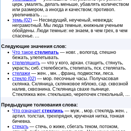
церк. умалять, делать меньше, убавлять количеством
или размером, а иногда и качеством; противоп.
увеличивать . …
темь (02)
— Несведущий, неученый, невежда;
неграмотный. Мы люда темные, книжным ученьем
обойдены. Люди темные: не знаем, в чем грех, в чем
спасенье. …
Следующие значения слов:
Что такое
стелипать
— новг. , вологод. спешно
бежать, улепетывать.
стелеляшить
— что у кого, архан. стащить, стянуть,
украсть; сиб. стелебесить, стелипать, пск. стеляпать.
стелажи
— жен. , мн. , франц. подмостки, леса.
стекло (02)
— мор. песочные часы. Получасовая
склянка. Скляница, склянковое яблоко, сар. сквозной
налив, сквознина. Сткляница свахе пьянице.
Стекляжка жен. стеклышко, черепочек стекольный, …
Предыдущие толкования слова:
Что означает
стеклинь
— муж. , мор. стеклядь жен. ,
артил. толстая, трехпрядня, крученая нитка, тонкая
бичевка.
стекать
— стечь, о жиже, сбегать теком, потоком,