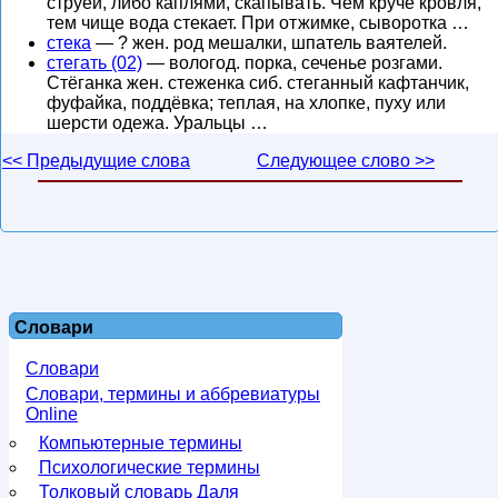
струей, либо каплями, скапывать. Чем круче кровля,
тем чище вода стекает. При отжимке, сыворотка …
стека
— ? жен. род мешалки, шпатель ваятелей.
стегать (02)
— вологод. порка, сеченье розгами.
Стёганка жен. стеженка сиб. стеганный кафтанчик,
фуфайка, поддёвка; теплая, на хлопке, пуху или
шерсти одежа. Уральцы …
<< Предыдущие слова
Следующее слово >>
Словари
Словари
Словари, термины и аббревиатуры
Online
Компьютерные термины
Психологические термины
Толковый словарь Даля