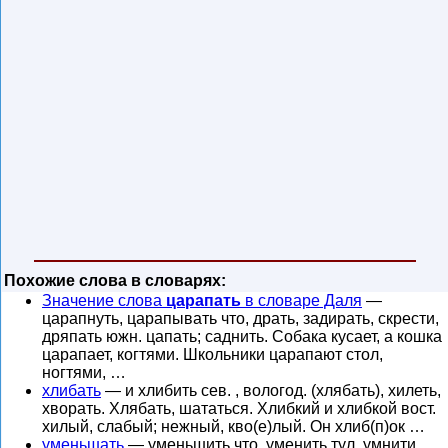
Похожие слова в словарях:
Значение слова
царапать
в словаре Даля
—
царапнуть, царапывать что, драть, задирать, скрести,
дряпать южн. цапать; саднить. Собака кусает, а кошка
царапает, когтями. Школьники царапают стол,
ногтями, …
хлибать
— и хлибить сев. , вологод. (хлябать), хилеть,
хворать. Хлябать, шататься. Хлибкий и хлибкой вост.
хилый, слабый; нежный, кво(е)лый. Он хлиб(п)ок …
уменьшать
— уменьшить что, уменить тул. умнити