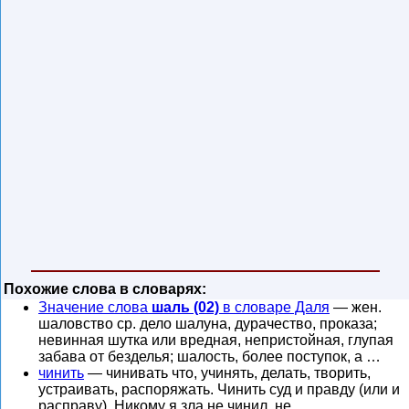
Похожие слова в словарях:
Значение слова
шаль (02)
в словаре Даля
— жен.
шаловство ср. дело шалуна, дурачество, проказа;
невинная шутка или вредная, непристойная, глупая
забава от безделья; шалость, более поступок, а …
чинить
— чинивать что, учинять, делать, творить,
устраивать, распоряжать. Чинить суд и правду (или и
расправу). Никому я зла не чинил, не …