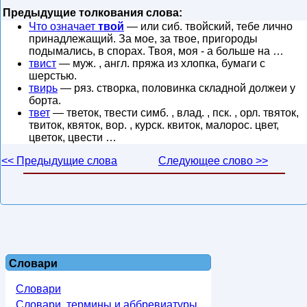
Предыдущие толкования слова:
Что означает
твой
— или сиб. твойский, тебе лично
принадлежащий. За мое, за твое, пригороды
подымались, в спорах. Твоя, моя - а больше на …
твист
— муж. , англ. пряжа из хлопка, бумаги с
шерстью.
твирь
— ряз. створка, половинка складной должеи у
борта.
твет
— тветок, твести симб. , влад. , пск. , орл. твяток,
твиток, квяток, вор. , курск. квиток, малорос. цвет,
цветок, цвести …
<< Предыдущие слова
Следующее слово >>
Словари
Словари
Словари, термины и аббревиатуры