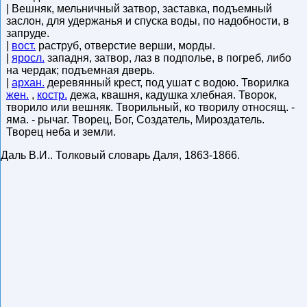
| Вешняк, мельничный затвор, заставка, подъемный
заслон, для удержанья и спуска воды, по надобности, в
запруде.
|
вост.
раструб, отверстие верши, морды.
|
яросл.
западня, затвор, лаз в подполье, в погреб, либо
на чердак; подъемная дверь.
|
архан.
деревянный крест, под ушат с водою. Творилка
жен.
,
костр.
дежа, квашня, кадушка хлебная. Творок,
творило или вешняк. Творильный, ко творилу относящ. -
яма. - рычаг. Творец, Бог, Создатель, Мироздатель.
Творец неба и земли.
Даль В.И.
.
Толковый словарь Даля
,
1863-1866
.