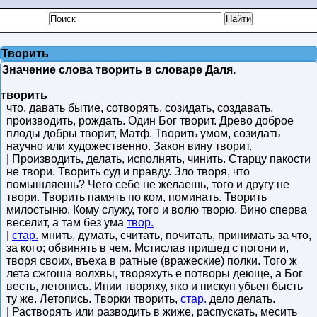
Творить
Значение слова творить в словаре Даля.
творить
что, давать бытие, сотворять, созидать, создавать,
производить, рождать. Один Бог творит. Древо доброе
плоды добры творит, Матф. Творить умом, созидать
научно или художественно. Закон вину творит.
| Производить, делать, исполнять, чинить. Старцу пакости
не твори. Творить суд и правду. Зло творя, что
помышляешь? Чего себе не желаешь, того и другу не
твори. Творить память по ком, поминать. Творить
милостыню. Кому служу, того и волю творю. Вино сперва
веселит, а там без ума
твор.
|
стар.
мнить, думать, считать, почитать, принимать за что,
за кого; обвинять в чем. Мстислав пришед с погони и,
творя своих, въеха в ратные (вражеские) полки. Того ж
лета сжгоша волхвы, творяхуть е потворы деюще, а Бог
весть, летопись. Инии творяху, яко и пискуп убьен бысть
ту же. Летопись. Творки творить,
стар.
дело делать.
| Растворять или разводить в жиже, распускать, месить