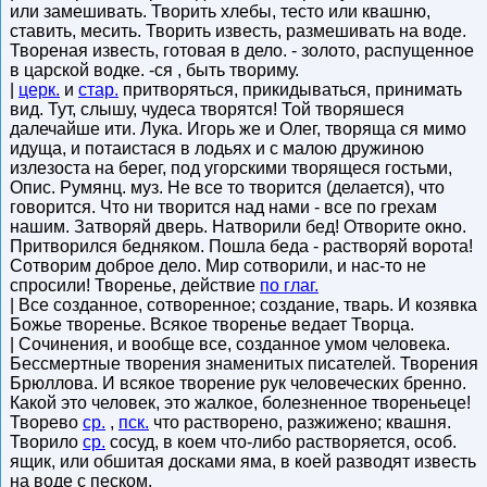
или замешивать. Творить хлебы, тесто или квашню,
ставить, месить. Творить известь, размешивать на воде.
Твореная известь, готовая в дело. - золото, распущенное
в царской водке. -ся , быть твориму.
|
церк.
и
стар.
притворяться, прикидываться, принимать
вид. Тут, слышу, чудеса творятся! Той творяшеся
далечайше ити. Лука. Игорь же и Олег, творяща ся мимо
идуща, и потаистася в лодьях и с малою дружиною
излезоста на берег, под угорскими творящеся гостьми,
Опис. Румянц. муз. Не все то творится (делается), что
говорится. Что ни творится над нами - все по грехам
нашим. Затворяй дверь. Натворили бед! Отворите окно.
Притворился бедняком. Пошла беда - растворяй ворота!
Сотворим доброе дело. Мир сотворили, и нас-то не
спросили! Творенье, действие
по глаг.
| Все созданное, сотворенное; создание, тварь. И козявка
Божье творенье. Всякое творенье ведает Творца.
| Сочинения, и вообще все, созданное умом человека.
Бессмертные творения знаменитых писателей. Творения
Брюллова. И всякое творение рук человеческих бренно.
Какой это человек, это жалкое, болезненное твореньеце!
Творево
ср.
,
пск.
что растворено, разжижено; квашня.
Творило
ср.
сосуд, в коем что-либо растворяется, особ.
ящик, или обшитая досками яма, в коей разводят известь
на воде с песком.