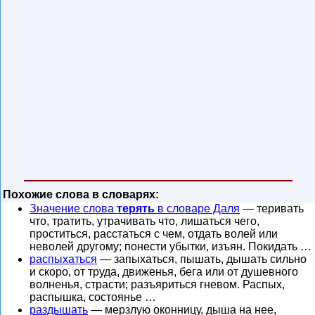
Похожие слова в словарях:
Значение слова
терять
в словаре Даля
— теривать
что, тратить, утрачивать что, лишаться чего,
проститься, расстаться с чем, отдать волей или
неволей другому; понести убытки, изъян. Покидать …
распыхаться
— запыхаться, пышать, дышать сильно
и скоро, от труда, движенья, бега или от душевного
волненья, страсти; разъяриться гневом. Распых,
распышка, состоянье …
раздышать
— мерзлую оконницу, дыша на нее,