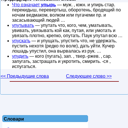
Что означает
упырь
— муж. , южн. и упирь стар.
перекидыш, перевертыш, оборотень, бродящий по
ночам ведмаком, волком или пугачеми пр. и
засасывающий людей …
упутывать
— упутать что, кого, чем, уматывать,
увивать, увязывать кой как, путая, или умотать и
увязать плотно, крепко, опутать. Паук упутал всю …
упускать
— и упущать, упустить что, не удержать,
пустить нехотя (редко по воле), дать уйти. Кучер
лошадь упустил, она вырвалась из рук. …
упудить
— кого (пугать), зап. , твер.-ржев. , сар.
запугать, застращать и укротить, смирить. -ся ,
испугаться.
<< Предыдущие слова
Следующее слово >>
Словари