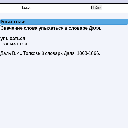
Упыхаться
Значение слова упыхаться в словаре Даля.
упыхаться
запыхаться.
Даль В.И.
.
Толковый словарь Даля
,
1863-1866
.