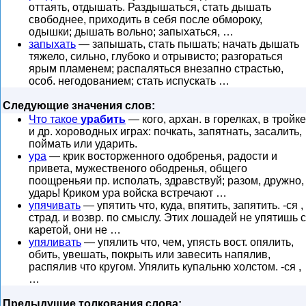
оттаять, отдышать. Раздышаться, стать дышать
свободнее, приходить в себя после обмороку,
одышки; дышать вольно; запыхаться, …
запыхать
— запышать, стать пышать; начать дышать
тяжело, сильно, глубоко и отрывисто; разгораться
ярым пламенем; распаляться внезапно страстью,
особ. негодованием; стать испускать …
Следующие значения слов:
Что такое
урабить
— кого, архан. в горелках, в тройке
и др. хороводных играх: почкать, запятнать, засалить,
поймать или ударить.
ура
— крик восторженного одобренья, радости и
привета, мужественого ободренья, общего
поощреньяи пр. исполать, здравствуй; разом, дружно,
ударь! Криком ура войска встречают …
упячивать
— упятить что, куда, впятить, запятить. -ся ,
страд. и возвр. по смыслу. Этих лошадей не упятишь с
каретой, они не …
упяливать
— упялить что, чем, упясть вост. опялить,
обить, увешать, покрыть или завесить напялив,
распялив что кругом. Упялить купальню холстом. -ся ,
…
Предыдущие толкования слова: