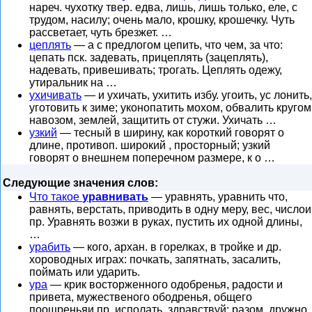
нареч. чухотку твер. едва, лишь, лишь только, еле, с
трудом, насилу; очень мало, крошку, крошечку. Чуть
рассветает, чуть брезжет. …
цеплять
— а с предлогом цепить, что чем, за что:
цепать пск. задевать, прицеплять (зацеплять),
надевать, привешивать; трогать. Цеплять одежу,
утиральник на …
ухичивать
— и ухичать, ухитить избу. угоить, ус лонить,
уготовить к зиме; уконопатить мохом, обвалить кругом
навозом, землей, защитить от стужи. Ухичать …
узкий
— тесный в ширину, как короткий говорят о
длине, противоп. широкий , просторный; узкий
говорят о внешнем поперечном размере, к о …
Следующие значения слов:
Что такое
уравнивать
— уравнять, уравнить что,
равнять, верстать, приводить в одну меру, вес, числои
пр. Уравнять возжи в руках, пустить их одной длины,
…
урабить
— кого, архан. в горелках, в тройке и др.
хороводных играх: почкать, запятнать, засалить,
поймать или ударить.
ура
— крик восторженного одобренья, радости и
привета, мужественого ободренья, общего
поощреньяи пр. исполать, здравствуй; разом, дружно,