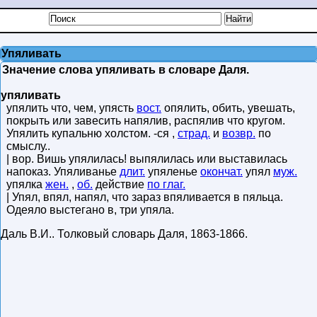
Упяливать
Значение слова упяливать в словаре Даля.
упяливать
упялить что, чем, упясть
вост.
опялить, обить, увешать,
покрыть или завесить напялив, распялив что кругом.
Упялить купальню холстом. -ся ,
страд.
и
возвр.
по
смыслу..
| вор. Вишь упялилась! выпялилась или выставилась
напоказ. Упяливанье
длит.
упяленье
окончат.
упял
муж.
упялка
жен.
,
об.
действие
по глаг.
| Упял, впял, напял, что зараз впяливается в пяльца.
Одеяло выстегано в, три упяла.
Даль В.И.
.
Толковый словарь Даля
,
1863-1866
.