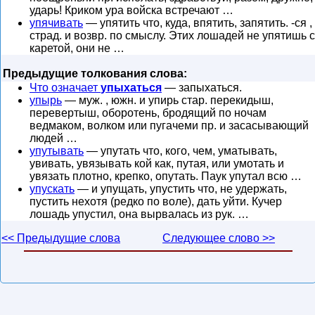
ударь! Криком ура войска встречают …
упячивать
— упятить что, куда, впятить, запятить. -ся ,
страд. и возвр. по смыслу. Этих лошадей не упятишь с
каретой, они не …
Предыдущие толкования слова:
Что означает
упыхаться
— запыхаться.
упырь
— муж. , южн. и упирь стар. перекидыш,
перевертыш, оборотень, бродящий по ночам
ведмаком, волком или пугачеми пр. и засасывающий
людей …
упутывать
— упутать что, кого, чем, уматывать,
увивать, увязывать кой как, путая, или умотать и
увязать плотно, крепко, опутать. Паук упутал всю …
упускать
— и упущать, упустить что, не удержать,
пустить нехотя (редко по воле), дать уйти. Кучер
лошадь упустил, она вырвалась из рук. …
<< Предыдущие слова
Следующее слово >>