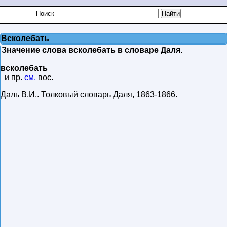
Всколебать
Значение слова всколебать в словаре Даля.
всколебать
и пр.
см.
вос.
Даль В.И.
.
Толковый словарь Даля
,
1863-1866
.