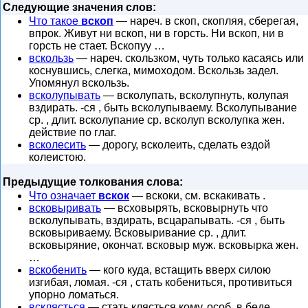
Следующие значения слов:
Что такое
вскоп
— нареч. в скоп, скопляя, сберегая,
впрок. Живут ни вскоп, ни в горсть. Ни вскоп, ни в
горсть не стает. Вскопуу …
вскользь
— нареч. скользком, чуть только касаясь или
коснувшись, слегка, мимоходом. Вскользь задел.
Упомянул вскользь.
всколупывать
— всколупать, всколупнуть, колупая
вздирать. -ся , быть всколупываему. Всколупывание
ср. , длит. всколупание ср. всколуп всколупка жен.
действие по глаг.
всколесить
— дорогу, всколеить, сделать ездой
колеистою.
Предыдущие толкования слова:
Что означает
вскок
— вскоки, см. вскакивать .
всковыривать
— всховырять, всковырнуть что
всколупывать, вздирать, всцарапывать. -ся , быть
всковыриваему. Всковыривание ср. , длит.
всковыряние, окончат. всковыр муж. всковырка жен.
…
вскобенить
— кого куда, встащить вверх силою
изгибая, ломая. -ся , стать кобениться, противиться
упорно ломаться.
всклясться
— стать клясться кому, особ. в беде