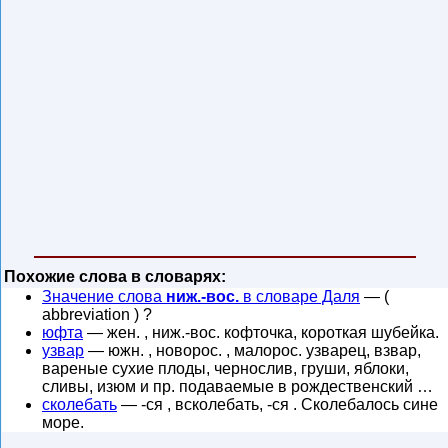
Похожие слова в словарях:
Значение слова
ниж.-вос.
в словаре Даля
— (
abbreviation ) ?
юфта
— жен. , ниж.-вос. кофточка, короткая шубейка.
узвар
— южн. , новорос. , малорос. узварец, взвар,
вареные сухие плоды, чернослив, груши, яблоки,
сливы, изюм и пр. подаваемые в рождественский …
сколебать
— -ся , всколебать, -ся . Сколебалось сине
море.