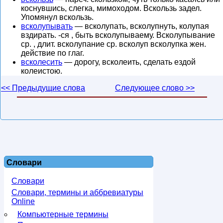
коснувшись, слегка, мимоходом. Вскользь задел.
Упомянул вскользь.
всколупывать
— всколупать, всколупнуть, колупая
вздирать. -ся , быть всколупываему. Всколупывание
ср. , длит. всколупание ср. всколуп всколупка жен.
действие по глаг.
всколесить
— дорогу, всколеить, сделать ездой
колеистою.
<< Предыдущие слова
Следующее слово >>
Словари
Словари
Словари, термины и аббревиатуры
Online
Компьютерные термины