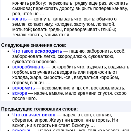
кончить работу; перекопать грядку еще раз, вскопать
сызнова; перекопать дорогу, вырыть поперек канаву,
ров, чтоб не …
копать
— копнуть, капывать что, рыть; обычно о
земле: копают яму, колодез, заступом, лопатой,
мотыгой; копать гряды, переворачивать глыбы;
землю копать, заниматься …
Следующие значения слов:
Что такое
вскородить
— пашню, заборонить, особ.
забороновать легко, скородилкою, суковаткою,
суковатою бороною.
вскоробливать
— вскоробить что, вздувать, вздымать
горбом, вспучивать; взодрать или перекосить от
холода, жара, сырости. -ся , вздуваться коробом,
горбом, в знач. …
вскормить
— вскормление и пр. см. воскармливать.
вскоре
— нареч. вмале, мало времени спустя, скоро
после чего.
Предыдущие толкования слова:
Что означает
вскоп
— нареч. в скоп, скопляя,
сберегая, впрок. Живут ни вскоп, ни в горсть. Ни
вскоп, ни в горсть не стает. Вскопуу …
вскользь
— нареч. скользком, чуть только касаясь или