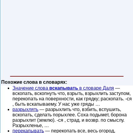
Похожие слова в словарях:
Значение слова
вскапывать
в словаре Даля
—
вскопать, вскопнуть что, взрыть, взрыхлить заступом,
перекопать на поверхности, как грядку; раскопать. -ся
, быть вскапываему. У нас уже гряды …
разрыхлять
— разрыхлить что, взбить, вспушить,
вскопать, сделать порыхлее. Соха подымет, борона
разрыхлит (землю). -ся , страд. и возвр. по смыслу.
Разрыхленье, …
перекапывать
— перекопать все, весь огород,