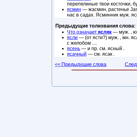
перепелиные твои косточки, б
ясмин
— жасмин, растенье Jas
нас в садах. Ясминник муж. я
Предыдущие толкования слова:
Что означает
ясляк
— муж. , юж
ясли
— (от ясти?) муж. , мн. яс
с желобом …
ясень
— и пр. см. ясный .
ясачный
— см. ясак .
<< Предыдущие слова
След