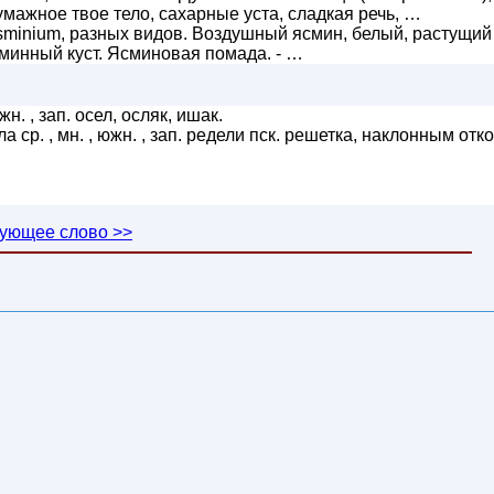
умажное твое тело, сахарные уста, сладкая речь, …
minium, разных видов. Воздушный ясмин, белый, растущий
сминный куст. Ясминовая помада. - …
н. , зап. осел, осляк, ишак.
ла ср. , мн. , южн. , зап. редели пск. решетка, наклонным отк
ующее слово >>