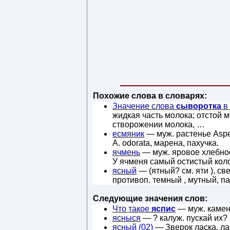
Похожие слова в словарях:
Значение слова
сыворотка
в
жидкая часть молока; отстой 
створожении молока, …
есмяник
— муж. растенье Asper
А. odorata, марена, пахучка.
ячмень
— муж. яровое хлебное 
У ячменя самый остистый кол
ясный
— (ятный? см. яти ), св
противоп. темный , мутный, п
Следующие значения слов:
Что такое
яспис
— муж. камен
ясныся
— ? калуж. пускай их?
ясный (02)
— Зверок ласка, лас