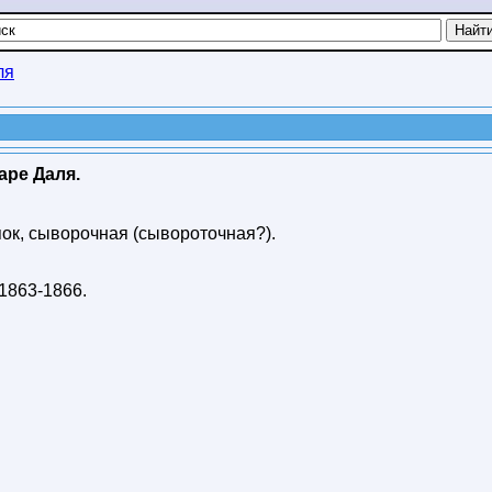
ля
аре Даля.
пок, сыворочная (сывороточная?).
1863-1866
.