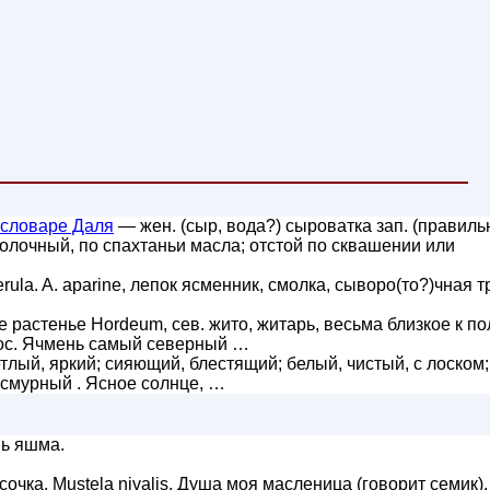
 словаре Даля
— жен. (сыр, вода?) сыроватка зап. (правиль
молочный, по спахтаньи масла; отстой по сквашении или
ula. A. aparine, лепок ясменник, смолка, сыворо(то?)чная т
растенье Hordeum, сев. жито, житарь, весьма близкое к по
ос. Ячмень самый северный …
етлый, яркий; сияющий, блестящий; белый, чистый, с лоском;
асмурный . Ясное солнце, …
ь яшма.
очка, Mustela nivalis. Душа моя масленица (говорит семик),