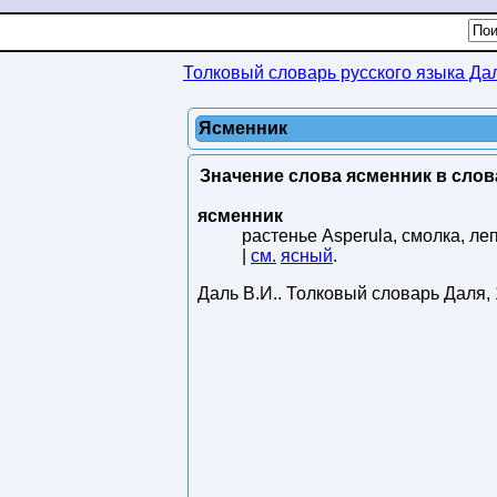
Толковый словарь русского языка Да
Ясменник
Значение слова ясменник в слов
ясменник
растенье Asperula, смолка, ле
|
см.
ясный
.
Даль В.И.
.
Толковый словарь Даля
,