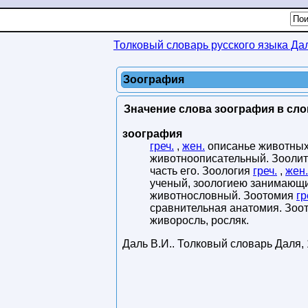
Толковый словарь русского языка Да
Зоография
Значение слова зоография в сло
зоография
греч.
,
жен.
описанье животных
животноописательный. Зооли
часть его. Зоология
греч.
,
жен.
ученый, зоологиею занимающий
животнословный. Зоотомия
гр
сравнительная анатомия. Зоо
живоросль, росляк.
Даль В.И.
.
Толковый словарь Даля
,