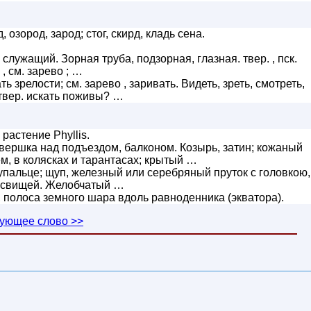
 озород, зарод; стог, скирд, кладь сена.
служащий. Зорная труба, подзорная, глазная. твер. , пск.
 , см. зарево ; …
 зрелости; см. зарево , заривать. Видеть, зреть, смотреть,
 , твер. искать поживы? …
растение Phyllis.
бвершка над подъездом, балконом. Козырь, затин; кожаный
м, в колясках и тарантасах; крытый …
упальце; щуп, железный или серебряный пруток с головкою,
. свищей. Желобчатый …
и, полоса земного шара вдоль равноденника (экватора).
ующее слово >>