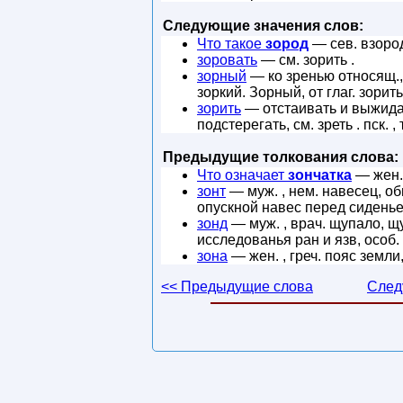
Следующие значения слов:
Что такое
зород
— сев. взород,
зоровать
— см. зорить .
зорный
— ко зренью относящ., 
зоркий. Зорный, от глаг. зорить
зорить
— отстаивать и выжидать
подстерегать, см. зреть . пск.
Предыдущие толкования слова:
Что означает
зончатка
— жен. 
зонт
— муж. , нем. навесец, о
опускной навес перед сиденье
зонд
— муж. , врач. щупало, щ
исследованья ран и язв, особ
зона
— жен. , греч. пояс земл
<< Предыдущие слова
След