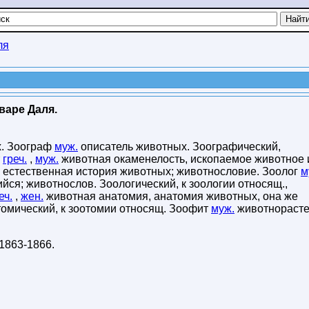
ля
варе Даля.
. Зоограф
муж.
описатель животных. Зоографический,
т
греч.
,
муж.
животная окаменелость, ископаемое животное 
естественная история животных; животнословие. Зоолог
м
ся; животнослов. Зоологический, к зоологии относящ.,
еч.
,
жен.
животная анатомия, анатомия животных, она же
томический, к зоотомии относящ. Зоофит
муж.
животнорасте
1863-1866
.