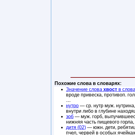
Похожие слова в словарях:
Значение слова
хвост
в слов
вроде привеска, противоп. гол
…
нутро
— ср. нутр муж. нутрина,
внутри либо в глубине находя
зоб
— муж. горб, выпучившееся
нижняя часть пищевого горла,
дитя (02)
— южн. дети, ребятишк
пчел, червей в особых ячейка