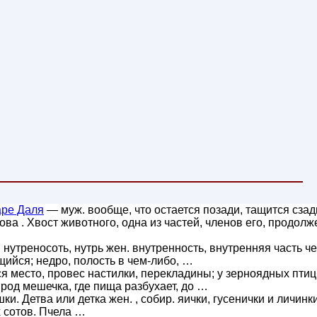
аре Даля
— муж. вообще, что остается позади, тащится сзад
ова . Хвост животного, одна из частей, членов его, продолж
 нутреносоть, нутрь жен. внутренность, внутренняя часть че
щийся; недро, полость в чем-либо, …
 место, провес настилки, перекладины; у зерноядных птиц
 род мешечка, где пища разбухает, до …
и. Детва или детка жен. , собир. яички, гусенички и личинк
х сотов. Пчела …