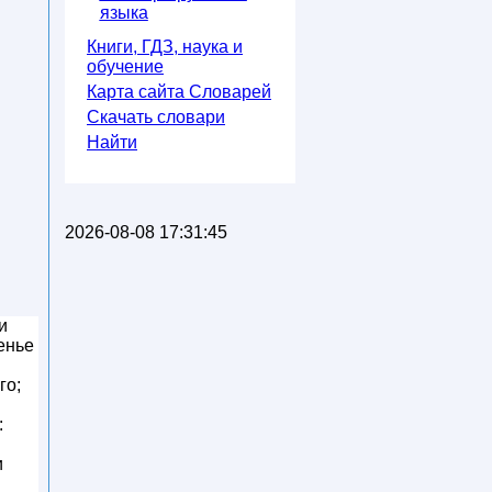
языка
Книги, ГДЗ, наука и
обучение
Карта сайта Словарей
Скачать словари
Найти
2026-08-08 17:31:45
и
енье
го;
:
и